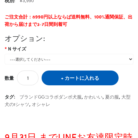
税別:
¥3,990
ご注文合計：8990円以上ならば送料無料、100%通関保証、出
荷から届けまで3-7日間到着可
オプション:
N サイズ
カートに入れる
数量
タグ:
ブランドGGコラボダンボ犬服
,
かわいい
,
夏の服
,
大型
犬のtシャツ
,
オシャレ
9月31日 までLINEお友達限定時