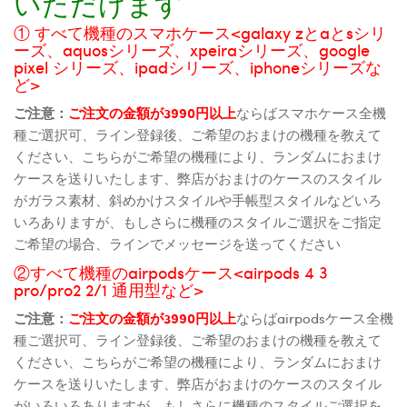
いただけます
① すべて機種のスマホケース<galaxy zとaとsシリ
ーズ、aquosシリーズ、xpeiraシリーズ、google
pixel シリーズ、ipadシリーズ、iphoneシリーズな
ど>
ご注意：
ご注文の金額が3990円以上
ならばスマホケース全機
種ご選択可、ライン登録後、ご希望のおまけの機種を教えて
ください、こちらがご希望の機種により、ランダムにおまけ
ケースを送りいたします、弊店がおまけのケースのスタイル
がガラス素材、斜めかけスタイルや手帳型スタイルなどいろ
いろありますが、もしさらに機種のスタイルご選択をご指定
ご希望の場合、ラインでメッセージを送ってください
②すべて機種のairpodsケース<airpods 4 3
pro/pro2 2/1 通用型など>
ご注意：
ご注文の金額が3990円以上
ならばairpodsケース全機
種ご選択可、ライン登録後、ご希望のおまけの機種を教えて
ください、こちらがご希望の機種により、ランダムにおまけ
ケースを送りいたします、弊店がおまけのケースのスタイル
がいろいろありますが、もしさらに機種のスタイルご選択を