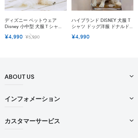
ディズニー ペットウェア
ハイブランド DISNEY 犬服 T
Disney 小中型 犬服Ｔシャツ
シャツ ドッグ洋服 ドナルド
スポーツ服 お散歩お出かけウ
ダック柄 可愛い ディズニー
¥4,990
¥4,990
¥5,990
ェアに コットン春夏服 ドッ
夏シャツ ワンちゃんの服 猫
グウェア 半袖シャツ 日焼き
服 ペット服 面白い 大人気 T-
防ぐ 脱毛保護 ペット洋服 か
シャツ 半袖 綿シャツ S - 3XL
わいい 漫画柄 全6色 S - XL 送
料無料
ABOUT US
インフォメーション
カスタマーサービス