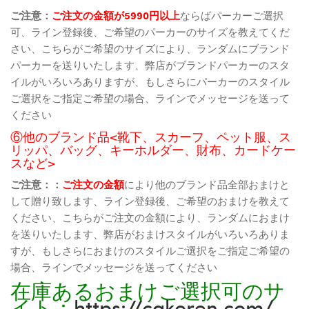
ご注意：
ご注文の金額が5990円以上
ならばパーカーご選択
可、ライン登録後、ご希望のパーカーのサイズを教えてくだ
さい、こちらがご希望のサイズにより、ランダムにブランド
パーカーを送りいたします、弊店がブランドパーカーのスタ
イルがいろいろありますが、もしさらにパーカーのスタイル
ご選択をご指定ご希望の場合、ラインでメッセージを送って
ください
⑥他のブランド品<靴下、スカーフ、ペット服、ス
リッパ、バッグ、キーホルダー、財布、カードケー
スなど>
ご注意：：
ご注文の金額
により他のブランド品全部おまけと
して贈り致します、ライン登録後、ご希望のおまけを教えて
ください、こちらがご注文の金額により、ランダムにおまけ
を送りいたします、弊店がおまけスタイルがいろいろありま
すが、もしさらにおまけのスタイルご選択をご指定ご希望の
場合、ラインでメッセージを送ってください
在庫あるおまけご選択可のサ
イト：
https://cakoren.com/