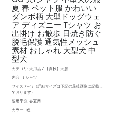
夏 春 ペット服 かわいい
ダンボ柄 大型ドッグウェ
ア ディズニー Tシャツ お
出掛け お散歩 日焼き防ぐ
脱毛保護 通気性メッシュ
素材 おしゃれ 大型犬 中
型犬
カテゴリ: 犬用品 / 【夏秋】犬服
内容: ｔシャツ
サイズ:7～12（詳細サイズは下記の最後画像に記載し
ております）
適用季節: 春夏用
カラー: 1色