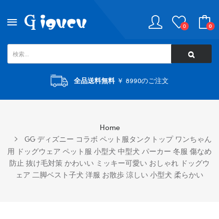
0
0
全品送料無料
￥ 8990のご注文
Home
GG ディズニー コラボ ペット服タンクトップ ワンちゃん
用 ドッグウェア ペット服 小型犬 中型犬 パーカー 冬服 傷なめ
防止 抜け毛対策 かわいい ミッキー可愛い おしゃれ ドッグウ
ェア 二脚ベスト子犬 洋服 お散歩 涼しい 小型犬 柔らかい