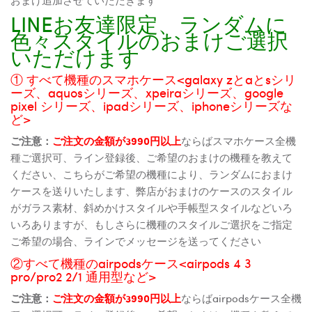
LINEお友達限定、ランダムに
色々スタイルのおまけご選択
いただけます
① すべて機種のスマホケース<galaxy zとaとsシリ
ーズ、aquosシリーズ、xpeiraシリーズ、google
pixel シリーズ、ipadシリーズ、iphoneシリーズな
ど>
ご注意：
ご注文の金額が3990円以上
ならばスマホケース全機
種ご選択可、ライン登録後、ご希望のおまけの機種を教えて
ください、こちらがご希望の機種により、ランダムにおまけ
ケースを送りいたします、弊店がおまけのケースのスタイル
がガラス素材、斜めかけスタイルや手帳型スタイルなどいろ
いろありますが、もしさらに機種のスタイルご選択をご指定
ご希望の場合、ラインでメッセージを送ってください
②すべて機種のairpodsケース<airpods 4 3
pro/pro2 2/1 通用型など>
ご注意：
ご注文の金額が3990円以上
ならばairpodsケース全機