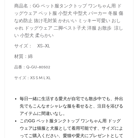
商品名：GG ペット服タンクトップ ワンちゃん用 ド
ッグウェア ペット服 小型犬 中型犬 パーカー 冬服 傷
なめ防止 抜け毛対策 かわいい ミッキー可愛い おし
ゃれ ドッグウェア 二脚ベスト子犬 洋服 お散歩 涼し
い 小型犬 柔らかい
サイズ： XS-XL
材質：綿
品番：Q-GU-80502
サイズ：XS S M L XL
毎日一緒に生活する愛犬が自宅でも散歩中でも、外出
先でもこんなオシャレな服を着せると、注目を浴びる
アイテムに間違いなし。
このGG ペット服タンクトップ ワンちゃん用 ドッグ
ウェアは猫服と犬服として着用可能です、サイズによ
ってご購入ください、愛猫や愛犬にプレゼントとして