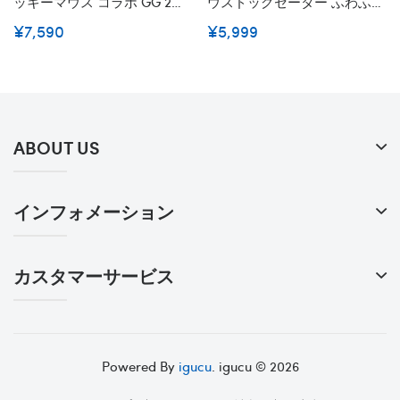
ッキーマウス コラボ GG 2点
ウスドッグセーター ふわふわ
セット 子供服 キッズ セット
犬の洋服 クリスマス用 猫服
¥7,590
¥5,999
アップ 秋冬着物 長袖 ジャケ
犬猫用品 小型犬/中型犬向け
ット 子供向け Gg 可愛い ミッ
おでかけ 散歩用
キー ズボンセット
ABOUT US
インフォメーション
カスタマーサービス
Powered By
igucu
. igucu © 2026