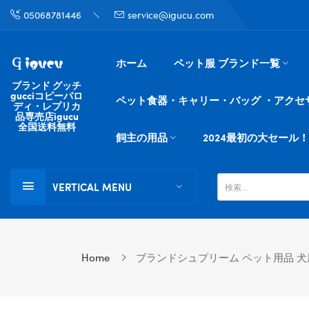
05068781446
service@igucu.com
ホーム
ペット服 ブランド一覧
ブランド グッチ
gucciコピーパロ
ペット食器・キャリー・バッグ ・アクセ
ディ・レプリカ
品専売店igucu
全国送料無料
飼主の用品
2024最初の大セール！
VERTICAL MENU
Home
ブランドシュプリーム ペット用品 犬用品