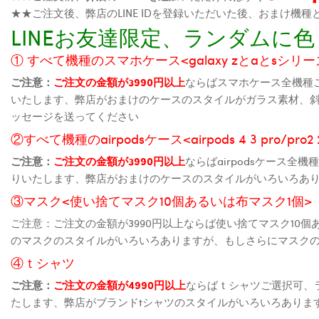
★★ご注文後、弊店のLINE IDを登録いただいた後、おまけ
LINEお友達限定、ランダム
① すべて機種のスマホケース<galaxy zとaとsシリーズ、
ご注意：
ご注文の金額が3990円以上
ならばスマホケース全機種
いたします、弊店がおまけのケースのスタイルがガラス素材、
ッセージを送ってください
②すべて機種のairpodsケース<airpods 4 3 pro/pro
ご注意：
ご注文の金額が3990円以上
ならばairpodsケース
りいたします、弊店がおまけのケースのスタイルがいろいろあ
③マスク<使い捨てマスク10個あるいは布マスク1個>
ご注意：ご注文の金額が3990円以上ならば使い捨てマスク10
のマスクのスタイルがいろいろありますが、もしさらにマスク
④ｔシャツ
ご注意：
ご注文の金額が4990円以上
ならばｔシャツご選択可、
たします、弊店がブランドtシャツのスタイルがいろいろありま