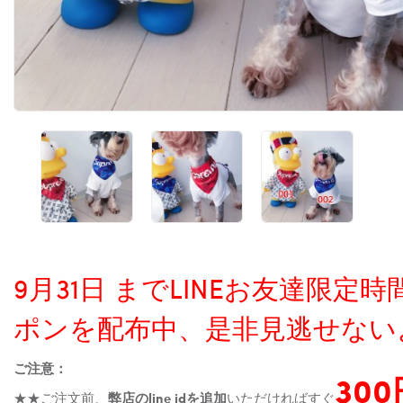
9月31日 までLINEお友達限
ポンを配布中、是非見逃せない
ご注意：
30
★★ご注文前、
弊店のline idを追加
いただければすぐ