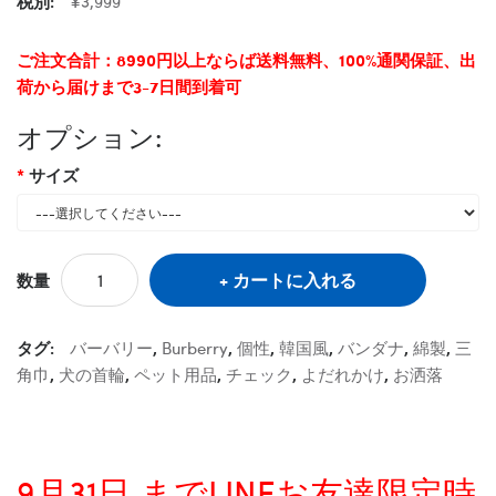
税別:
¥3,999
ご注文合計：8990円以上ならば送料無料、100%通関保証、出
荷から届けまで3-7日間到着可
オプション:
サイズ
カートに入れる
数量
タグ:
バーバリー
,
Burberry
,
個性
,
韓国風
,
バンダナ
,
綿製
,
三
角巾
,
犬の首輪
,
ペット用品
,
チェック
,
よだれかけ
,
お洒落
9月31日 までLINEお友達限定時