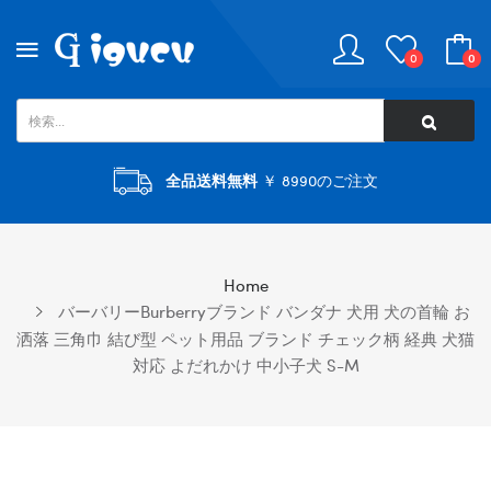
0
0
全品送料無料
￥ 8990のご注文
Home
バーバリーBurberryブランド バンダナ 犬用 犬の首輪 お
洒落 三角巾 結び型 ペット用品 ブランド チェック柄 経典 犬猫
対応 よだれかけ 中小子犬 S-M