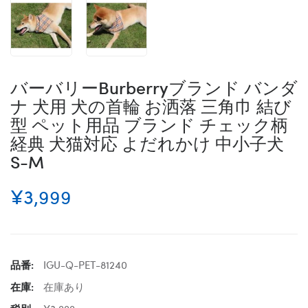
バーバリーBurberryブランド バンダ
ナ 犬用 犬の首輪 お洒落 三角巾 結び
型 ペット用品 ブランド チェック柄
経典 犬猫対応 よだれかけ 中小子犬
S-M
¥3,999
品番:
IGU-Q-PET-81240
在庫:
在庫あり