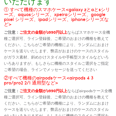
いただけます
① すべて機種のスマホケース<galaxy zとaとsシリ
ーズ、aquosシリーズ、xpeiraシリーズ、google
pixel シリーズ、ipadシリーズ、iphoneシリーズな
ど>
ご注意：
ご注文の金額が3990円以上
ならばスマホケース全機
種ご選択可、ライン登録後、ご希望のおまけの機種を教えて
ください、こちらがご希望の機種により、ランダムにおまけ
ケースを送りいたします、弊店がおまけのケースのスタイル
がガラス素材、斜めかけスタイルや手帳型スタイルなどいろ
いろありますが、もしさらに機種のスタイルご選択をご指定
ご希望の場合、ラインでメッセージを送ってください
②すべて機種のairpodsケース<airpods 4 3
pro/pro2 2/1 通用型など>
ご注意：
ご注文の金額が3990円以上
ならばairpodsケース全機
種ご選択可、ライン登録後、ご希望のおまけの機種を教えて
ください、こちらがご希望の機種により、ランダムにおまけ
ケースを送りいたします、弊店がおまけのケースのスタイル
がいろいろありますが、もしさらに機種のスタイルご選択を