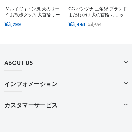
LV ルイヴィトン風 犬のリー
GG バンダナ 三角綿 ブランド
ド お散歩グッズ 犬首輪リー
よだれかけ 犬の首輪 おしゃ
ド 小中大型犬に向け リード
れ バンダナ 中小子犬 ペット
¥3,299
¥3,998
¥4,699
首輪 ペット牽引縄 牽引ロー
用品 スカーフ付き 犬猫対応
プ 犬用リード 首輪 オシャレ
テディ チワワ シュナウザー
S-L
ABOUT US
インフォメーション
カスタマーサービス