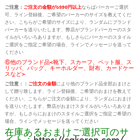
ご注意：
ご注文の金額が5990円以上
ならばパーカーご選択
可、ライン登録後、ご希望のパーカーのサイズを教えてくだ
さい、こちらがご希望のサイズにより、ランダムにブランド
パーカーを送りいたします、弊店がブランドパーカーのスタ
イルがいろいろありますが、もしさらにパーカーのスタイル
ご選択をご指定ご希望の場合、ラインでメッセージを送って
ください
⑥他のブランド品<靴下、スカーフ、ペット服、ス
リッパ、バッグ、キーホルダー、財布、カードケー
スなど>
ご注意：：
ご注文の金額
により他のブランド品全部おまけと
して贈り致します、ライン登録後、ご希望のおまけを教えて
ください、こちらがご注文の金額により、ランダムにおまけ
を送りいたします、弊店がおまけスタイルがいろいろありま
すが、もしさらにおまけのスタイルご選択をご指定ご希望の
場合、ラインでメッセージを送ってください
在庫あるおまけご選択可のサ
イト：
https://cakoren.com/