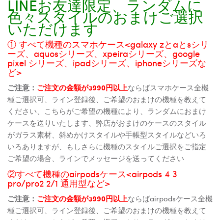
LINEお友達限定、ランダムに
色々スタイルのおまけご選択
いただけます
① すべて機種のスマホケース<galaxy zとaとsシリ
ーズ、aquosシリーズ、xpeiraシリーズ、google
pixel シリーズ、ipadシリーズ、iphoneシリーズな
ど>
ご注意：
ご注文の金額が3990円以上
ならばスマホケース全機
種ご選択可、ライン登録後、ご希望のおまけの機種を教えて
ください、こちらがご希望の機種により、ランダムにおまけ
ケースを送りいたします、弊店がおまけのケースのスタイル
がガラス素材、斜めかけスタイルや手帳型スタイルなどいろ
いろありますが、もしさらに機種のスタイルご選択をご指定
ご希望の場合、ラインでメッセージを送ってください
②すべて機種のairpodsケース<airpods 4 3
pro/pro2 2/1 通用型など>
ご注意：
ご注文の金額が3990円以上
ならばairpodsケース全機
種ご選択可、ライン登録後、ご希望のおまけの機種を教えて