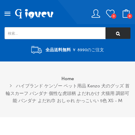
0
0
全品送料無料
￥ 8990のご注文
Home
ハイブランド ケンゾー ペット用品 Kenzo 犬のグッズ 首
輪スカーフ バンダナ 個性な虎頭柄 よだれかけ 犬猫用 調節可
能 バンダナ よだれ巾 おしゃれ かっこいい 5色 XS - M