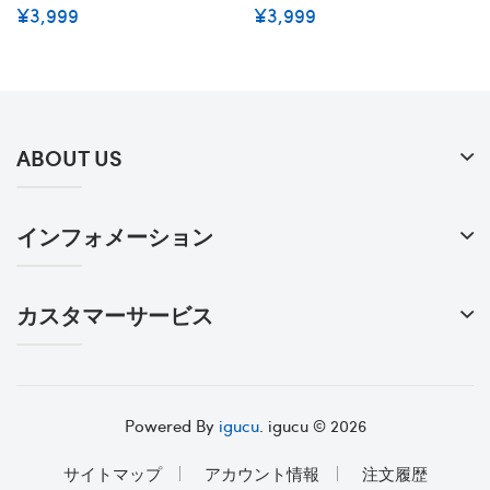
角巾 LV 経典モノグラム 綿製
輪よだれ巾NIKE英語プリント
¥3,999
¥3,999
かわいい よだれかけ お洒落
おしゃれdiorファッション三
小型犬猫犬 首輪 ペット用品
角巾 優質綿 シンプル スカー
スカーフ付き ポメラニアン
フテディ 犬 ブルドッグ小中
犬猫対応 テーデーエフブルド
型犬 犬猫対応S-L サイズ調整
ッグS-Lサイズ調整可
ABOUT US
インフォメーション
カスタマーサービス
Powered By
igucu
. igucu © 2026
サイトマップ
アカウント情報
注文履歴