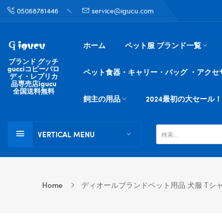
05068781446
service@igucu.com
ホーム
ペット服 ブランド一覧
ブランド グッチ
gucciコピーパロ
ペット食器・キャリー・バッグ ・アクセ
ディ・レプリカ
品専売店igucu
全国送料無料
飼主の用品
2024最初の大セール！
VERTICAL MENU
Home
ディオールブランドペット用品 犬服 Tシャツ 