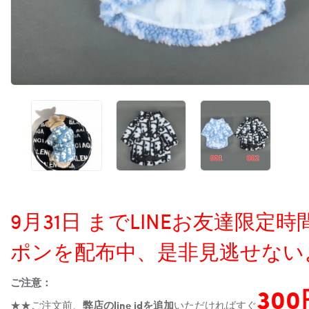
9月31日 までLINEお友達限
ポンを配布中、是非見逃せない
ご注意：
30
★★ご注文前、
弊店のline idを追加
いただければすぐ