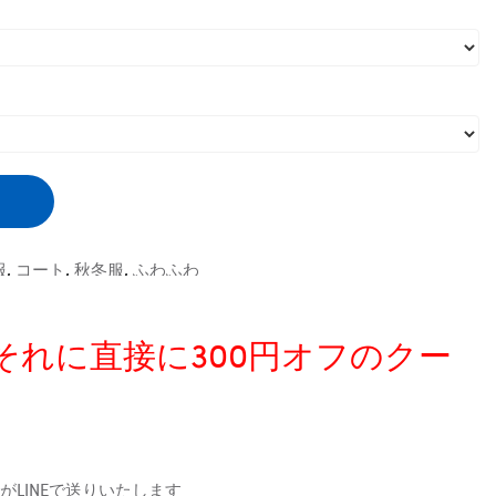
服
,
コート
,
秋冬服
,
ふわふわ
、それに直接に300円オフのクー
LINEで送りいたします