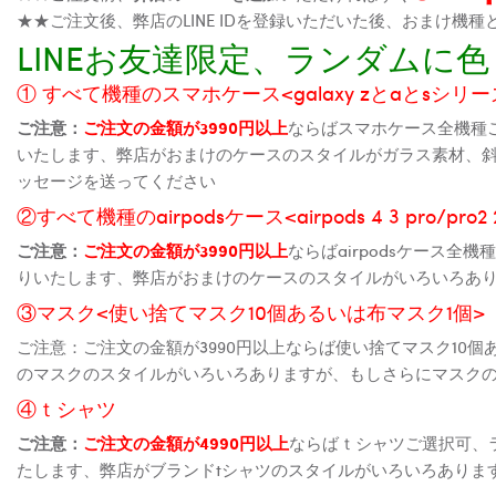
★★ご注文後、弊店のLINE IDを登録いただいた後、おまけ
LINEお友達限定、ランダム
① すべて機種のスマホケース<galaxy zとaとsシリーズ、
ご注意：
ご注文の金額が3990円以上
ならばスマホケース全機種
いたします、弊店がおまけのケースのスタイルがガラス素材、
ッセージを送ってください
②すべて機種のairpodsケース<airpods 4 3 pro/pro
ご注意：
ご注文の金額が3990円以上
ならばairpodsケース
りいたします、弊店がおまけのケースのスタイルがいろいろあ
③マスク<使い捨てマスク10個あるいは布マスク1個>
ご注意：ご注文の金額が3990円以上ならば使い捨てマスク10
のマスクのスタイルがいろいろありますが、もしさらにマスク
④ｔシャツ
ご注意：
ご注文の金額が4990円以上
ならばｔシャツご選択可、
たします、弊店がブランドtシャツのスタイルがいろいろありま