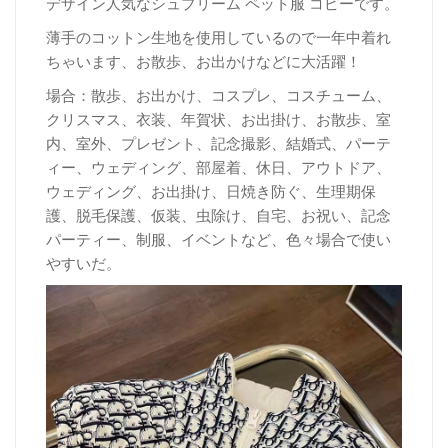
デザイン人気なシュプリーム ペット服 コピーです。
薄手のコットン生地を使用しているので一年中着れ
ちゃいます、お散歩、お出かけなどに大活躍！
場合：散歩、お出かけ、コスプレ、コスチューム、
クリスマス、衣装、年賀状、お出掛け、お散歩、室
内、室外、プレゼント、記念撮影、結婚式、パーテ
ィー、ウェディング、部屋着、休日、アウトドア、
ウェディング、お出掛け、日焼き防ぐ、生理期保
護、脱毛保護、仮装、虫除け、自宅、お祝い、記念
パーティー、制服、イベントなど、色々場合で使い
やすいだ。