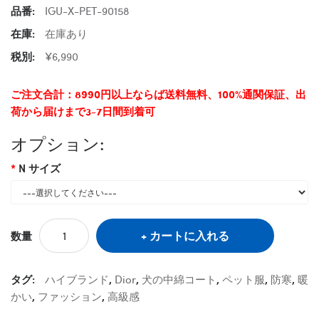
品番:
IGU-X-PET-90158
在庫:
在庫あり
税別:
¥6,990
ご注文合計：8990円以上ならば送料無料、100%通関保証、出
荷から届けまで3-7日間到着可
オプション:
N サイズ
カートに入れる
数量
タグ:
ハイブランド
,
Dior
,
犬の中綿コート
,
ペット服
,
防寒
,
暖
かい
,
ファッション
,
高級感