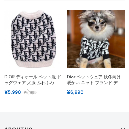
DIOR ディオール ペット服 ド
Dior ペットウェア 秋冬向け
ッグウェア 犬服 ふわふわ フ
暖かい ニット ブランド ディ
レンチ 洋服 ブルドッグ ブラ
オール 犬服 犬セーター カワ
¥5,990
¥6,990
¥6,999
ンド クリスチャン 偽物 コピ
イイ 猫ニット服 流行りモノ
ー 冬暖かい犬用セータープー
グラム ペット服 伸縮性 着こ
ドル 猫服 犬猫用品 小型犬/中
なしやすい 防寒猫服 大きい
型犬向け おでかけ 散歩用
サイズ 小中大型ペット適応