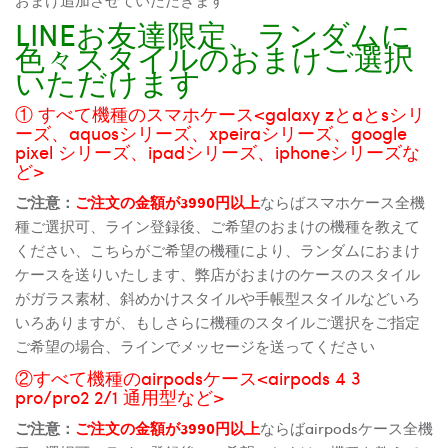
LINEお友達限定、ランダムに
色々スタイルのおまけご選択
いただけます
① すべて機種のスマホケース<galaxy zとaとsシリ
ーズ、aquosシリーズ、xpeiraシリーズ、google
pixel シリーズ、ipadシリーズ、iphoneシリーズな
ど>
ご注意：
ご注文の金額が3990円以上
ならばスマホケース全機
種ご選択可、ライン登録後、ご希望のおまけの機種を教えて
ください、こちらがご希望の機種により、ランダムにおまけ
ケースを送りいたします、弊店がおまけのケースのスタイル
がガラス素材、斜めかけスタイルや手帳型スタイルなどいろ
いろありますが、もしさらに機種のスタイルご選択をご指定
ご希望の場合、ラインでメッセージを送ってください
②すべて機種のairpodsケース<airpods 4 3
pro/pro2 2/1 通用型など>
ご注意：
ご注文の金額が3990円以上
ならばairpodsケース全機