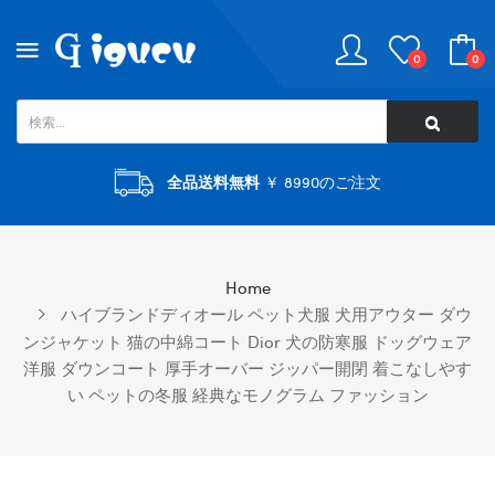
0
0
全品送料無料
￥ 8990のご注文
Home
ハイブランドディオール ペット犬服 犬用アウター ダウ
ンジャケット 猫の中綿コート Dior 犬の防寒服 ドッグウェア
洋服 ダウンコート 厚手オーバー ジッパー開閉 着こなしやす
い ペットの冬服 経典なモノグラム ファッション