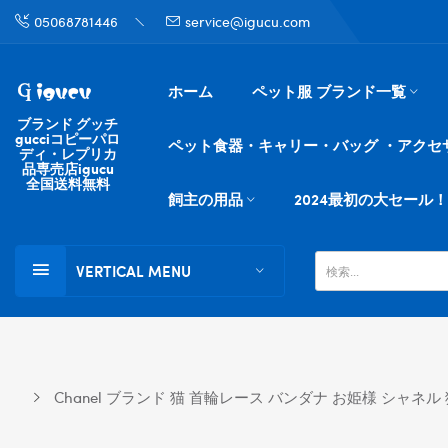
05068781446
service@igucu.com
ホーム
ペット服 ブランド一覧
ブランド グッチ
gucciコピーパロ
ペット食器・キャリー・バッグ ・アクセ
ディ・レプリカ
品専売店igucu
全国送料無料
飼主の用品
2024最初の大セール！
VERTICAL MENU
Chanel ブランド 猫 首輪レース バンダナ お姫様 シャ