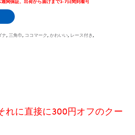
0%通関保証、出荷から届けまで3-7日間到着可
ダナ
,
三角巾
,
ココマーク
,
かわいい
,
レース付き
,
、それに直接に300円オフのクー