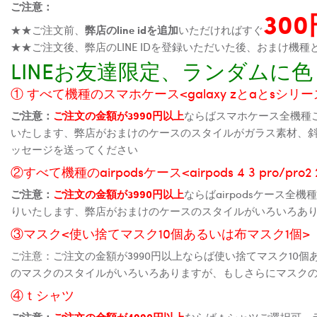
ご注意：
30
★★ご注文前、
弊店のline idを追加
いただければすぐ
★★ご注文後、弊店のLINE IDを登録いただいた後、おまけ
LINEお友達限定、ランダム
① すべて機種のスマホケース<galaxy zとaとsシリーズ、
ご注意：
ご注文の金額が3990円以上
ならばスマホケース全機種
いたします、弊店がおまけのケースのスタイルがガラス素材、
ッセージを送ってください
②すべて機種のairpodsケース<airpods 4 3 pro/pro
ご注意：
ご注文の金額が3990円以上
ならばairpodsケース
りいたします、弊店がおまけのケースのスタイルがいろいろあ
③マスク<使い捨てマスク10個あるいは布マスク1個>
ご注意：ご注文の金額が3990円以上ならば使い捨てマスク10
のマスクのスタイルがいろいろありますが、もしさらにマスク
④ｔシャツ
ご注意：
ご注文の金額が4990円以上
ならばｔシャツご選択可、