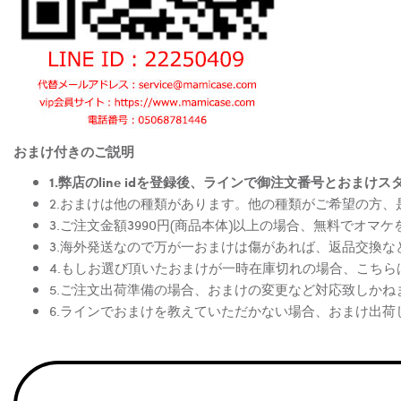
おまけ付きのご説明
1.弊店のline idを登録後、ラインで御注文番号とお
2.おまけは他の種類があります。他の種類がご希望の方
3.ご注文金額3990円(商品本体)以上の場合、無料でオマ
3.海外発送なので万が一おまけは傷があれば、返品交換
4.もしお選び頂いたおまけが一時在庫切れの場合、こち
5.ご注文出荷準備の場合、おまけの変更など対応致しかね
6.ラインでおまけを教えていただかない場合、おまけ出荷