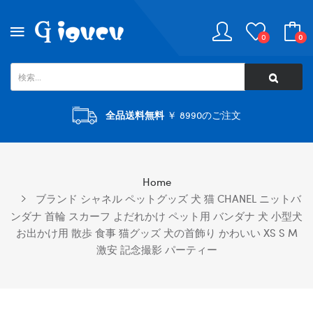
0
0
全品送料無料
￥ 8990のご注文
Home
ブランド シャネル ペットグッズ 犬 猫 CHANEL ニットバ
ンダナ 首輪 スカーフ よだれかけ ペット用 バンダナ 犬 小型犬
お出かけ用 散歩 食事 猫グッズ 犬の首飾り かわいい XS S M
激安 記念撮影 パーティー