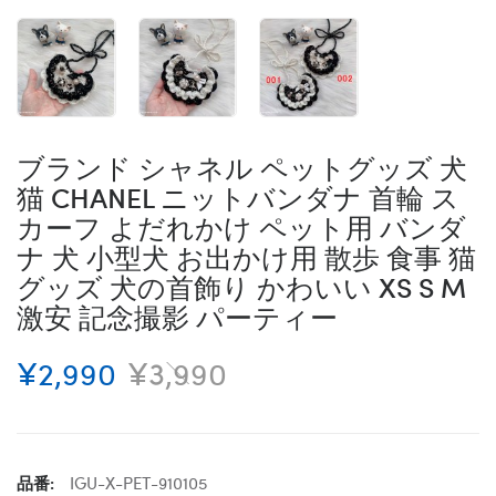
ブランド シャネル ペットグッズ 犬
猫 CHANEL ニットバンダナ 首輪 ス
カーフ よだれかけ ペット用 バンダ
ナ 犬 小型犬 お出かけ用 散歩 食事 猫
グッズ 犬の首飾り かわいい XS S M
激安 記念撮影 パーティー
¥2,990
¥3,990
品番:
IGU-X-PET-910105