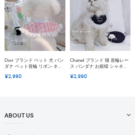
Dior ブランド ペット 犬 バン
Chanel ブランド 猫 首輪レー
ダナ ペット首輪 リボン ネコ
ス バンダナ お姫様 シャネル
首輪 猫 首輪 飾り ディオール
猫用よだれかけ ココマーク
¥2,990
¥2,990
犬よだれかけ レース付 猫犬
かわいい 子猫から中型の猫向
用 首輪飾り ペットバンダナ
け ペットアクセサリー ロリ
バンダナ 唾液タオルアクセサ
ータ風 お散歩 お祭り お正月
リカワイイペット用ビブギフ
お祝い バースデー 誕生日グ
ト
ッズ記念撮影 ペットへのプレ
ゼント
ABOUT US