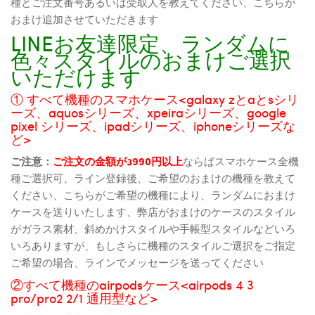
種とご注文番号あるいは受取人を教えてください、こちらが
おまけ追加させていただきます
LINEお友達限定、ランダムに
色々スタイルのおまけご選択
いただけます
① すべて機種のスマホケース<galaxy zとaとsシリ
ーズ、aquosシリーズ、xpeiraシリーズ、google
pixel シリーズ、ipadシリーズ、iphoneシリーズな
ど>
ご注意：
ご注文の金額が3990円以上
ならばスマホケース全機
種ご選択可、ライン登録後、ご希望のおまけの機種を教えて
ください、こちらがご希望の機種により、ランダムにおまけ
ケースを送りいたします、弊店がおまけのケースのスタイル
がガラス素材、斜めかけスタイルや手帳型スタイルなどいろ
いろありますが、もしさらに機種のスタイルご選択をご指定
ご希望の場合、ラインでメッセージを送ってください
②すべて機種のairpodsケース<airpods 4 3
pro/pro2 2/1 通用型など>