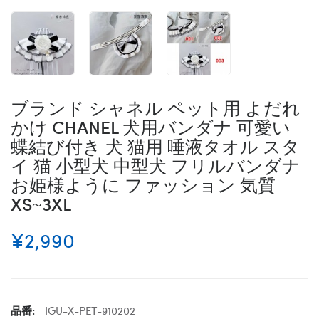
ブランド シャネル ペット用 よだれ
かけ CHANEL 犬用バンダナ 可愛い
蝶結び付き 犬 猫用 唾液タオル スタ
イ 猫 小型犬 中型犬 フリルバンダナ
お姫様ように ファッション 気質
XS~3XL
¥2,990
品番:
IGU-X-PET-910202