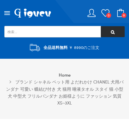
0
0
全品送料無料
￥ 8990のご注文
Home
ブランド シャネル ペット用 よだれかけ CHANEL 犬用バ
ンダナ 可愛い 蝶結び付き 犬 猫用 唾液タオル スタイ 猫 小型
犬 中型犬 フリルバンダナ お姫様ように ファッション 気質
XS~3XL