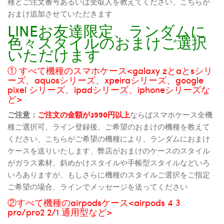
種とご注文番号あるいは受取人を教えてください、こちらが
おまけ追加させていただきます
LINEお友達限定、ランダムに
色々スタイルのおまけご選択
いただけます
① すべて機種のスマホケース<galaxy zとaとsシリ
ーズ、aquosシリーズ、xpeiraシリーズ、google
pixel シリーズ、ipadシリーズ、iphoneシリーズな
ど>
ご注意：
ご注文の金額が3990円以上
ならばスマホケース全機
種ご選択可、ライン登録後、ご希望のおまけの機種を教えて
ください、こちらがご希望の機種により、ランダムにおまけ
ケースを送りいたします、弊店がおまけのケースのスタイル
がガラス素材、斜めかけスタイルや手帳型スタイルなどいろ
いろありますが、もしさらに機種のスタイルご選択をご指定
ご希望の場合、ラインでメッセージを送ってください
②すべて機種のairpodsケース<airpods 4 3
pro/pro2 2/1 通用型など>