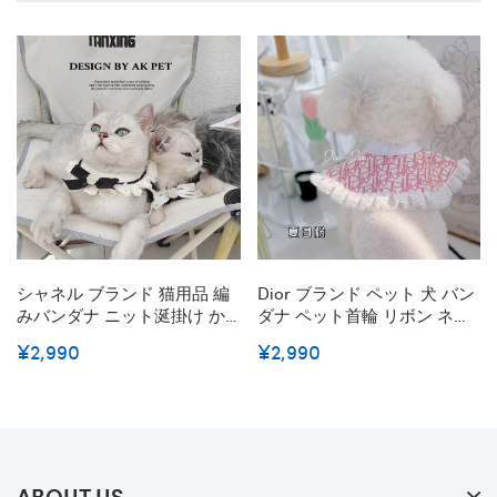
シャネル ブランド 猫用品 編
Dior ブランド ペット 犬 バン
みバンダナ ニット涎掛け か
ダナ ペット首輪 リボン ネコ
わいい CHANEL 猫グッズ 犬
首輪 猫 首輪 飾り ディオール
¥2,990
¥2,990
の首輪 編みもの 高品質 蝶結
犬よだれかけ レース付 猫犬
び付き エレガント 雰囲気 ワ
用 首輪飾り ペットバンダナ
ンちゃんに可愛く 首の飾り
バンダナ 唾液タオルアクセサ
小中型ペット XS~XL 激安
リカワイイペット用ビブギフ
ト
ABOUT US