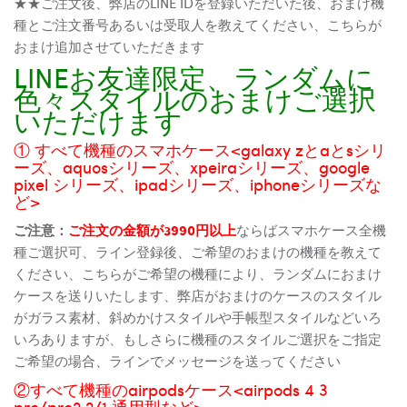
★★ご注文後、弊店のLINE IDを登録いただいた後、おまけ機
種とご注文番号あるいは受取人を教えてください、こちらが
おまけ追加させていただきます
LINEお友達限定、ランダムに
色々スタイルのおまけご選択
いただけます
① すべて機種のスマホケース<galaxy zとaとsシリ
ーズ、aquosシリーズ、xpeiraシリーズ、google
pixel シリーズ、ipadシリーズ、iphoneシリーズな
ど>
ご注意：
ご注文の金額が3990円以上
ならばスマホケース全機
種ご選択可、ライン登録後、ご希望のおまけの機種を教えて
ください、こちらがご希望の機種により、ランダムにおまけ
ケースを送りいたします、弊店がおまけのケースのスタイル
がガラス素材、斜めかけスタイルや手帳型スタイルなどいろ
いろありますが、もしさらに機種のスタイルご選択をご指定
ご希望の場合、ラインでメッセージを送ってください
②すべて機種のairpodsケース<airpods 4 3
pro/pro2 2/1 通用型など>