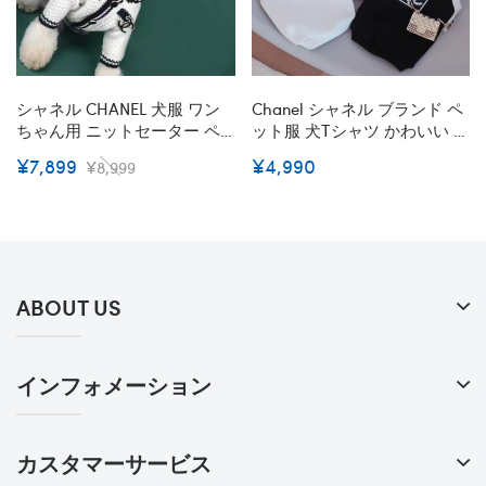
シャネル CHANEL 犬服 ワン
Chanel シャネル ブランド ペ
ちゃん用 ニットセーター ペ
ット服 犬tシャツ かわいい ド
ット服 ドッグウェア バッジ
ッグウェア 猫服 黒白 ファッ
¥7,899
¥4,990
¥8,999
柄 偽真珠 ジャケット 猫用コ
ション 犬 洋服 春秋 柔らかい
ート ブランド チワワ ダック
快適 小中大型ペットお出かけ
ス トイプードル マルチーズ
服
春夏秋冬 傷なめ防止 抜け毛
対策 テディ シュナウザー 中
小型犬 S-2XL
ABOUT US
インフォメーション
カスタマーサービス