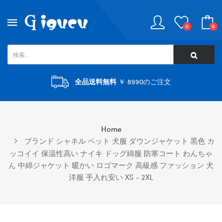
0
0
全品送料無料
￥ 8990のご注文
Home
ブランド シャネル ペット 犬服 ダウンジャケット 黒色 カ
ッコイイ 保温性高い ナイキ ドッグ綿服 防寒コート わんちゃ
ん 中綿ジャケット 暖かい ロゴマーク 高級感 ファッション 犬
洋服 手入れ安い XS - 2XL