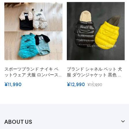
スポーツブランド ナイキ ペ
ブランド シャネル ペット 犬
ットウェア 犬服 ロンパース
服 ダウンジャケット 黒色 カ
わんちゃんパーカー 2点セッ
ッコイイ 保温性高い ナイキ
¥11,990
¥12,990
¥15,990
ト 暖かい Nikeドッグ用つな
ドッグ綿服 防寒コート わん
ぎ 秋冬用 ペット服 カバーオ
ちゃん 中綿ジャケット 暖か
ール ドッグウェア パーカー
い ロゴマーク 高級感 ファッ
裏起毛 防寒綿服 おしゃれ
ション 犬洋服 手入れ安い XS
- 2XL
ABOUT US