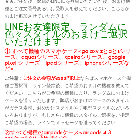
★★ご注文後、弊店のLINE IDを登録いただいた後、おまけ機
種とご注文番号あるいは受取人を教えてください、こちらが
おまけ追加させていただきます
LINEお友達限定、ランダムに
色々スタイルのおまけご選択
いただけます
① すべて機種のスマホケース<galaxy zとaとsシリ
ーズ、aquosシリーズ、xpeiraシリーズ、google
pixel シリーズ、ipadシリーズ、iphoneシリーズな
ど>
ご注意：
ご注文の金額が3990円以上
ならばスマホケース全機
種ご選択可、ライン登録後、ご希望のおまけの機種を教えて
ください、こちらがご希望の機種により、ランダムにおまけ
ケースを送りいたします、弊店がおまけのケースのスタイル
がガラス素材、斜めかけスタイルや手帳型スタイルなどいろ
いろありますが、もしさらに機種のスタイルご選択をご指定
ご希望の場合、ラインでメッセージを送ってください
②すべて機種のairpodsケース<airpods 4 3
pro/pro2 2/1 通用型など>