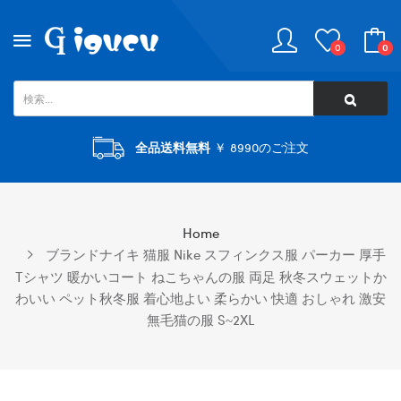
0
0
全品送料無料
￥ 8990のご注文
Home
ブランドナイキ 猫服 Nike スフィンクス服 パーカー 厚手
Tシャツ 暖かいコート ねこちゃんの服 両足 秋冬スウェットか
わいい ペット秋冬服 着心地よい 柔らかい 快適 おしゃれ 激安
無毛猫の服 S~2XL