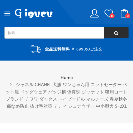
0
0
全品送料無料
￥ 8990のご注文
Home
シャネル CHANEL 犬服 ワンちゃん用 ニットセーター ペ
ット服 ドッグウェア バッジ柄 偽真珠 ジャケット 猫用コート
ブランド チワワ ダックス トイプードル マルチーズ 春夏秋冬
傷なめ防止 抜け毛対策 テディ シュナウザー 中小型犬 S-2XL