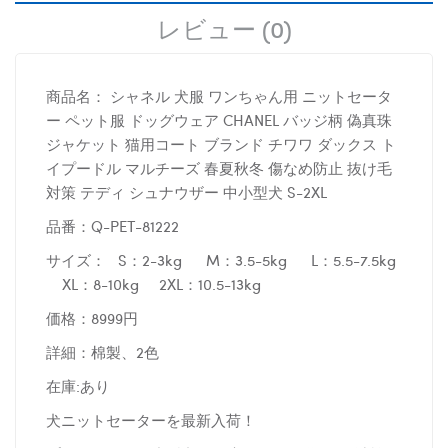
レビュー (0)
商品名：
シャネル 犬服 ワンちゃん用 ニットセータ
ー ペット服 ドッグウェア CHANEL バッジ柄 偽真珠
ジャケット 猫用コート ブランド チワワ ダックス ト
イプードル マルチーズ 春夏秋冬 傷なめ防止 抜け毛
対策 テディ シュナウザー 中小型犬 S-2XL
品番：Q-PET-81222
サイズ： S：2-3kg M：3.5-5kg L：5.5-7.5kg
XL：8-10kg 2XL：10.5-13kg
価格：8999円
詳細：棉製、2色
在庫:あり
犬ニットセーターを最新入荷！