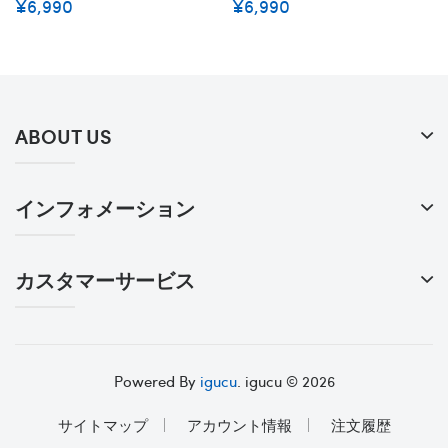
¥6,990
¥6,990
いい 猫ジャケット パール付
いい 犬のカーディガン 暖か
き キレイ 裏起毛 暖かい 優雅
い 秋冬向け カメリア柄 キレ
ら ネコウェア 保温プルオー
イ ペット服 スタイリッシュ
バー 小中大型ペットお出かけ
伸縮性高い 通気性強い S -
服 XXS～XXL
2XL
ABOUT US
インフォメーション
カスタマーサービス
Powered By
igucu
. igucu © 2026
サイトマップ
アカウント情報
注文履歴