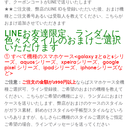
す、クーポンコートがLINEで送りいたします
★★ご注文後、弊店のLINE IDを登録いただいた後、おまけ機
種とご注文番号あるいは受取人を教えてください、こちらが
おまけ追加させていただきます
LINEお友達限定、ランダムに
色々スタイルのおまけご選択
いただけます
① すべて機種のスマホケース<galaxy zとaとsシリ
ーズ、aquosシリーズ、xpeiraシリーズ、google
pixel シリーズ、ipadシリーズ、iphoneシリーズな
ど>
ご注意：
ご注文の金額が3990円以上
ならばスマホケース全機
種ご選択可、ライン登録後、ご希望のおまけの機種を教えて
ください、こちらがご希望の機種により、ランダムにおまけ
ケースを送りいたします、弊店がおまけのケースのスタイル
がガラス素材、斜めかけスタイルや手帳型スタイルなどいろ
いろありますが、もしさらに機種のスタイルご選択をご指定
ご希望の場合、ラインでメッセージを送ってください