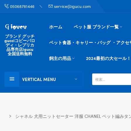
05068781446
service@igucu.com
ホーム
ペット服 ブランド一覧
ブランド グッチ
gucciコピーパロ
ペット食器・キャリー・バッグ ・アクセ
ディ・レプリカ
品専売店igucu
全国送料無料
飼主の用品
2024最初の大セール！
VERTICAL MENU
シャネル 犬用ニットセーター 洋服 CHANEL ペット編み