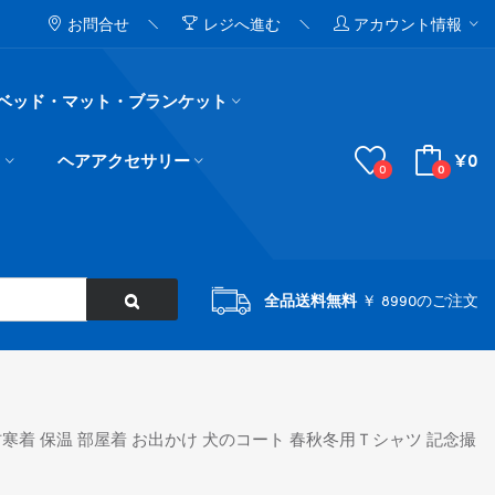
お問合せ
レジへ進む
アカウント情報
ベッド・マット・ブランケット
¥0
ド
ヘアアクセサリー
0
0
全品送料無料
￥ 8990のご注文
防寒着 保温 部屋着 お出かけ 犬のコート 春秋冬用Ｔシャツ 記念撮