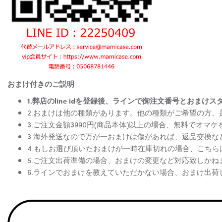
おまけ付きのご説明
1.弊店のline idを登録後、ラインで御注文番号とお
2.おまけは他の種類があります。他の種類がご希望の方
3.ご注文金額3990円(商品本体)以上の場合、無料でオマ
3.海外発送なので万が一おまけは傷があれば、返品交換
4.もしお選び頂いたおまけが一時在庫切れの場合、こち
5.ご注文出荷準備の場合、おまけの変更など対応致しかね
6.ラインでおまけを教えていただかない場合、おまけ出荷