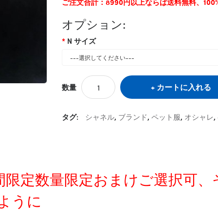
ご注文合計：8990円以上ならば送料無料、10
オプション:
N サイズ
カートに入れる
数量
タグ:
シャネル
,
ブランド
,
ペット服
,
オシャレ
,
定時間限定数量限定おまけご選択可
ように