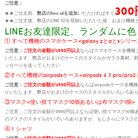
ご注意：
30
★★ご注文前、
弊店のline idを追加
いただければすぐ
★★ご注文後、弊店のLINE IDを登録いただいた後、おまけ
LINEお友達限定、ランダム
① すべて機種のスマホケース<galaxy zとaとsシリーズ、
ご注意：
ご注文の金額が3990円以上
ならばスマホケース全機種
いたします、弊店がおまけのケースのスタイルがガラス素材、
ッセージを送ってください
②すべて機種のairpodsケース<airpods 4 3 pro/pro
ご注意：
ご注文の金額が3990円以上
ならばairpodsケース
りいたします、弊店がおまけのケースのスタイルがいろいろあ
③マスク<使い捨てマスク10個あるいは布マスク1個>
ご注意：ご注文の金額が3990円以上ならば使い捨てマスク10
のマスクのスタイルがいろいろありますが、もしさらにマスク
④ｔシャツ
ご注意：
ご注文の金額が4990円以上
ならばｔシャツご選択可、