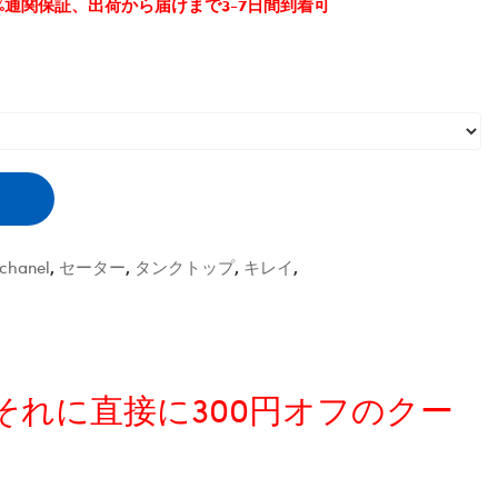
0%通関保証、出荷から届けまで3-7日間到着可
chanel
,
セーター
,
タンクトップ
,
キレイ
,
、それに直接に300円オフのクー