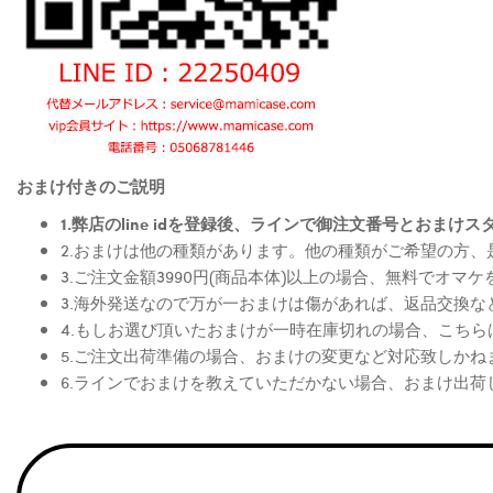
おまけ付きのご説明
1.弊店のline idを登録後、ラインで御注文番号とお
2.おまけは他の種類があります。他の種類がご希望の方
3.ご注文金額3990円(商品本体)以上の場合、無料でオマ
3.海外発送なので万が一おまけは傷があれば、返品交換
4.もしお選び頂いたおまけが一時在庫切れの場合、こち
5.ご注文出荷準備の場合、おまけの変更など対応致しかね
6.ラインでおまけを教えていただかない場合、おまけ出荷