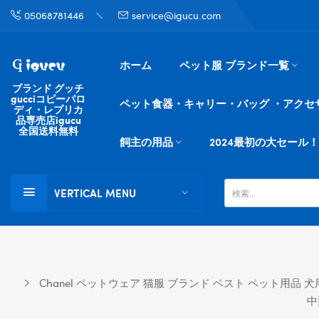
05068781446
service@igucu.com
ホーム
ペット服 ブランド一覧
ブランド グッチ
gucciコピーパロ
ペット食器・キャリー・バッグ ・アクセ
ディ・レプリカ
品専売店igucu
全国送料無料
飼主の用品
2024最初の大セール！
VERTICAL MENU
Chanel ペットウェア 猫服 ブランド ベスト ペット用品
中