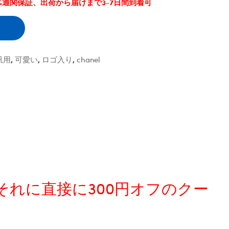
0%通関保証、出荷から届けまで3-7日間到着可
汎用
,
可愛い
,
ロゴ入り
,
chanel
、それに直接に300円オフのクー