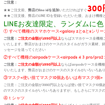
ご注意：
30
★★ご注文前、
弊店のline idを追加
いただければすぐ
★★ご注文後、弊店のLINE IDを登録いただいた後、おまけ
LINEお友達限定、ランダム
① すべて機種のスマホケース<galaxy zとaとsシリーズ、
ご注意：
ご注文の金額が3990円以上
ならばスマホケース全機種
いたします、弊店がおまけのケースのスタイルがガラス素材、
ッセージを送ってください
②すべて機種のairpodsケース<airpods 4 3 pro/pro
ご注意：
ご注文の金額が3990円以上
ならばairpodsケース
りいたします、弊店がおまけのケースのスタイルがいろいろあ
③マスク<使い捨てマスク10個あるいは布マスク1個>
ご注意：ご注文の金額が3990円以上ならば使い捨てマスク10
のマスクのスタイルがいろいろありますが、もしさらにマスク
④ｔシャツ
ご注意：
ご注文の金額が4990円以上
ならばｔシャツご選択可、