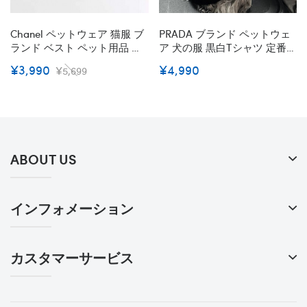
Chanel ペットウェア 猫服 ブ
PRADA ブランド ペットウェ
ランド ベスト ペット用品 犬
ア 犬の服 黒白Tシャツ 定番
用 シャネル ドッグウェア 春
プラダ ドッグ 半袖シャツ 猫
¥3,990
¥4,990
¥5,699
秋冬服 英字柄プリント ロゴ
トレーナー ペットスウェット
入り 可愛い 柔らかい ファッ
小中型犬服 猫ウェア コット
ション 犬服 ペット服 犬用 お
ン製 春夏向け 着心良い
散歩 お出かけ 小中型犬服 春
S~2XL
夏犬服 通気 人気 ブランド ド
ッグウェア おしゃれ 安価 黒
ABOUT US
色
インフォメーション
カスタマーサービス