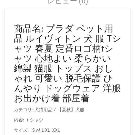
レビュー (0)
商品名: プラダ ペット用
品 ルイヴィトン 犬 服 Tシ
ャツ 春夏 定番ロゴ柄tシ
ャツ 心地よい 柔らかい
綿製 猫服 トップス おし
ゃれ 可愛い 脱毛保護 ひ
んやり ドッグウェア 洋服
お出かけ着 部屋着
カテゴリ: 犬猫用品 / 【夏秋】犬服
内容: ｔシャツ
サイズ: S M L XL XXL