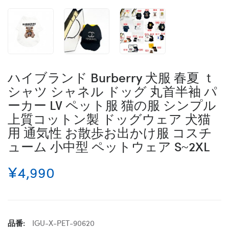
ハイブランド Burberry 犬服 春夏 ｔ
シャツ シャネル ドッグ 丸首半袖 パ
ーカー LV ペット服 猫の服 シンプル
上質コットン製 ドッグウェア 犬猫
用 通気性 お散歩お出かけ服 コスチ
ューム 小中型 ペットウェア S~2XL
¥4,990
品番:
IGU-X-PET-90620