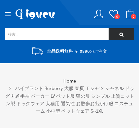
0
0
全品送料無料
￥ 8990のご注文
Home
ハイブランド Burberry 犬服 春夏 Ｔシャツ シャネル ドッ
グ 丸首半袖 パーカー LV ペット服 猫の服 シンプル 上質コット
ン製 ドッグウェア 犬猫用 通気性 お散歩お出かけ服 コスチュ
ーム 小中型 ペットウェア S~2XL