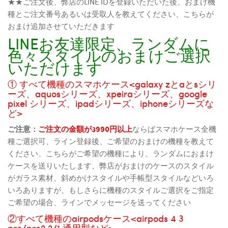
★★ご注文後、弊店のLINE IDを登録いただいた後、おまけ機
種とご注文番号あるいは受取人を教えてください、こちらが
おまけ追加させていただきます
LINEお友達限定、ランダムに
色々スタイルのおまけご選択
いただけます
① すべて機種のスマホケース<galaxy zとaとsシリ
ーズ、aquosシリーズ、xpeiraシリーズ、google
pixel シリーズ、ipadシリーズ、iphoneシリーズな
ど>
ご注意：
ご注文の金額が3990円以上
ならばスマホケース全機
種ご選択可、ライン登録後、ご希望のおまけの機種を教えて
ください、こちらがご希望の機種により、ランダムにおまけ
ケースを送りいたします、弊店がおまけのケースのスタイル
がガラス素材、斜めかけスタイルや手帳型スタイルなどいろ
いろありますが、もしさらに機種のスタイルご選択をご指定
ご希望の場合、ラインでメッセージを送ってください
②すべて機種のairpodsケース<airpods 4 3
pro/pro2 2/1 通用型など>