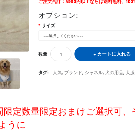
ご注文合計：8990円以上ならば送料無料、10
オプション:
サイズ
カートに入れる
数量
タグ:
人気
,
ブランド
,
シャネル
,
犬の用品
,
犬服
定時間限定数量限定おまけご選択可
ように