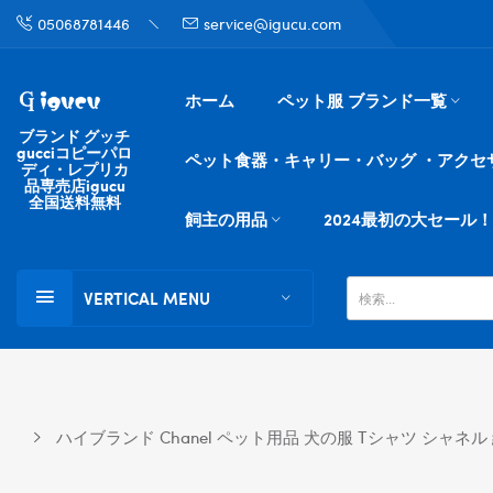
05068781446
service@igucu.com
ホーム
ペット服 ブランド一覧
ブランド グッチ
gucciコピーパロ
ペット食器・キャリー・バッグ ・アクセ
ディ・レプリカ
品専売店igucu
全国送料無料
飼主の用品
2024最初の大セール！
VERTICAL MENU
ハイブランド Chanel ペット用品 犬の服 Tシャツ シャ