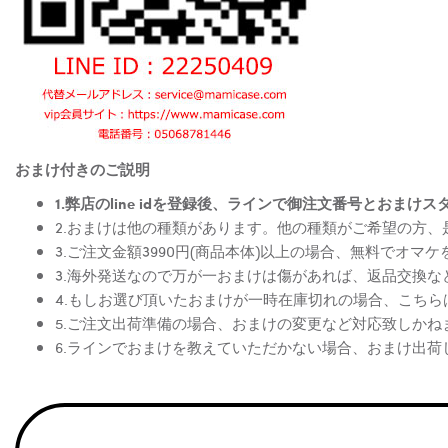
おまけ付きのご説明
1.弊店のline idを登録後、ラインで御注文番号とお
2.おまけは他の種類があります。他の種類がご希望の方
3.ご注文金額3990円(商品本体)以上の場合、無料でオマ
3.海外発送なので万が一おまけは傷があれば、返品交換
4.もしお選び頂いたおまけが一時在庫切れの場合、こち
5.ご注文出荷準備の場合、おまけの変更など対応致しかね
6.ラインでおまけを教えていただかない場合、おまけ出荷