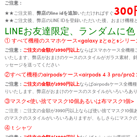
ご注意：
30
★★ご注文前、
弊店のline idを追加
いただければすぐ
★★ご注文後、弊店のLINE IDを登録いただいた後、おまけ
LINEお友達限定、ランダム
① すべて機種のスマホケース<galaxy zとaとsシリーズ、
ご注意：
ご注文の金額が3990円以上
ならばスマホケース全機種
いたします、弊店がおまけのケースのスタイルがガラス素材、
ッセージを送ってください
②すべて機種のairpodsケース<airpods 4 3 pro/pro
ご注意：
ご注文の金額が3990円以上
ならばairpodsケース
りいたします、弊店がおまけのケースのスタイルがいろいろあ
③マスク<使い捨てマスク10個あるいは布マスク1個>
ご注意：ご注文の金額が3990円以上ならば使い捨てマスク10
のマスクのスタイルがいろいろありますが、もしさらにマスク
④ｔシャツ
ご注意：
ご注文の金額が4990円以上
ならばｔシャツご選択可、