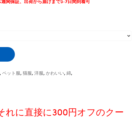
0%通関保証、出荷から届けまで3-7日間到着可
,
ペット服
,
猫服
,
洋服
,
かわいい
,
綿
,
、それに直接に300円オフのクー