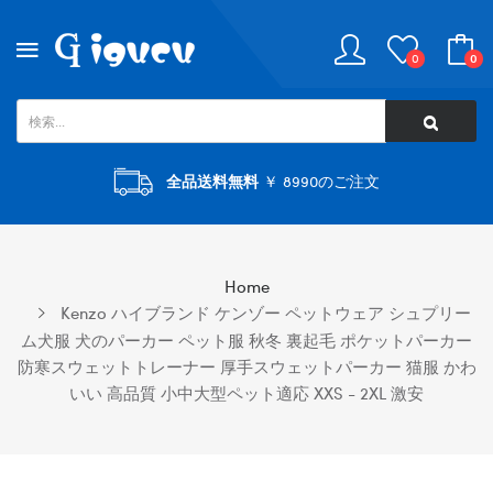
0
0
全品送料無料
￥ 8990のご注文
Home
Kenzo ハイブランド ケンゾー ペットウェア シュプリー
ム犬服 犬のパーカー ペット服 秋冬 裏起毛 ポケットパーカー
防寒スウェットトレーナー 厚手スウェットパーカー 猫服 かわ
いい 高品質 小中大型ペット適応 XXS - 2XL 激安