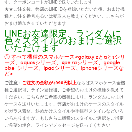
す、クーポンコートがLINEで送りいたします
★★ご注文後、弊店のLINE IDを登録いただいた後、おまけ機
種とご注文番号あるいは受取人を教えてください、こちらが
おまけ追加させていただきます
LINEお友達限定、ランダムに
色々スタイルのおまけご選択
いただけます
① すべて機種のスマホケース<galaxy zとaとsシリ
ーズ、aquosシリーズ、xpeiraシリーズ、google
pixel シリーズ、ipadシリーズ、iphoneシリーズな
ど>
ご注意：
ご注文の金額が3990円以上
ならばスマホケース全機
種ご選択可、ライン登録後、ご希望のおまけの機種を教えて
ください、こちらがご希望の機種により、ランダムにおまけ
ケースを送りいたします、弊店がおまけのケースのスタイル
がガラス素材、斜めかけスタイルや手帳型スタイルなどいろ
いろありますが、もしさらに機種のスタイルご選択をご指定
ご希望の場合、ラインでメッセージを送ってください