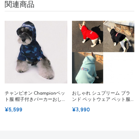
関連商品
チャンピオン Championペッ
おしゃれ シュプリーム ブラ
ト服 帽子付きパーカーおしゃ
ンド ペットウェア ペット服
れ 通気性抜群 韓国ペット犬
Supreme 犬のパーカー 厚手
¥5,599
¥3,990
服パーカー春秋冬服 かっこい
秋冬服 猫服 ふわふわ 裏毛 暖
い防寒 可愛い 最安価格 人
かい 柔らかい 高品質 犬服 ド
気 綿製かわいい犬猫服ファッ
ッグウェア かわいい 猫服 犬
ション感
服 洋服 お出かけ 記念撮影 ペ
ット用品