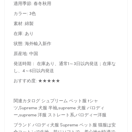
適用季節: 春冬秋用
カラー: 3色
素材: 綿製
在庫: あり
状態: 海外輸入新作
原産地: 中国
発送時期： 在庫あり、通常1～3日以内発送；在庫な
し、4～6日以内発送
おすすめ度: ★★★★★
関連カタログ シュプリーム ペット服 tシャ
ツ,Supreme 犬服 半袖,supreme 犬服 パロディ
ー,supreme 洋服 ストレート系,パロディー洋服
ブランド パロディ犬服 Supreme ペット服 猫服は安
全コットンで生地、肌にソフトで、着心地が快適で