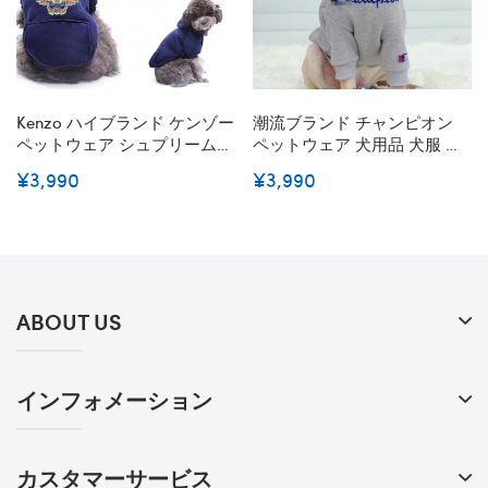
Kenzo ハイブランド ケンゾー
潮流ブランド チャンピオン
ペットウェア シュプリーム犬
ペットウェア 犬用品 犬服 パ
服 犬のパーカー ペット服 秋
ーカー Champion 人気Tシャ
¥3,990
¥3,990
冬 裏起毛 ポケットパーカー
ツ 春秋冬 小型犬 中型犬 大型
防寒スウェットトレーナー 厚
犬 ファッション 猫の洋服 お
手スウェットパーカー 猫服
しゃれ かわいい 暖かい 柔ら
かわいい 高品質 小中大型ペ
かい 着脱簡単 シンプル カッ
ット適応 XXS - 2XL 激安
コイイ 激安
ABOUT US
インフォメーション
カスタマーサービス