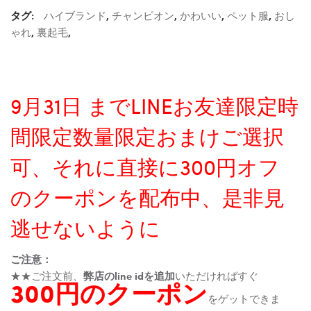
タグ:
ハイブランド
,
チャンピオン
,
かわいい
,
ペット服
,
おし
ゃれ
,
裏起毛
,
9月31日 までLINEお友達限定時
間限定数量限定おまけご選択
可、それに直接に300円オフ
のクーポンを配布中、是非見
逃せないように
ご注意：
★★ご注文前、
弊店のline idを追加
いただければすぐ
300円のクーポン
をゲットできま