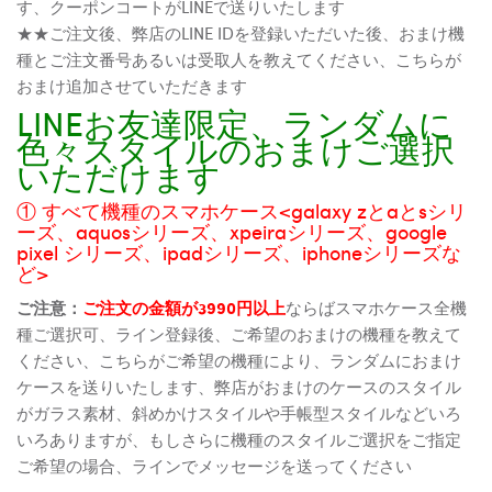
す、クーポンコートがLINEで送りいたします
★★ご注文後、弊店のLINE IDを登録いただいた後、おまけ機
種とご注文番号あるいは受取人を教えてください、こちらが
おまけ追加させていただきます
LINEお友達限定、ランダムに
色々スタイルのおまけご選択
いただけます
① すべて機種のスマホケース<galaxy zとaとsシリ
ーズ、aquosシリーズ、xpeiraシリーズ、google
pixel シリーズ、ipadシリーズ、iphoneシリーズな
ど>
ご注意：
ご注文の金額が3990円以上
ならばスマホケース全機
種ご選択可、ライン登録後、ご希望のおまけの機種を教えて
ください、こちらがご希望の機種により、ランダムにおまけ
ケースを送りいたします、弊店がおまけのケースのスタイル
がガラス素材、斜めかけスタイルや手帳型スタイルなどいろ
いろありますが、もしさらに機種のスタイルご選択をご指定
ご希望の場合、ラインでメッセージを送ってください