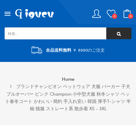
0
0
全品送料無料
￥ 8990のご注文
Home
ブランドチャンピオン ペットウェア 犬服 パーカー 子犬
プルオーバー ピンク Champion 小中型犬服 秋冬シャツ ペッ
ト春冬コート かわいい 簡約 手入れ安い 韓国 厚手T-シャツ 半
袖 猫服 ストレート系 散歩着 XS - 3XL