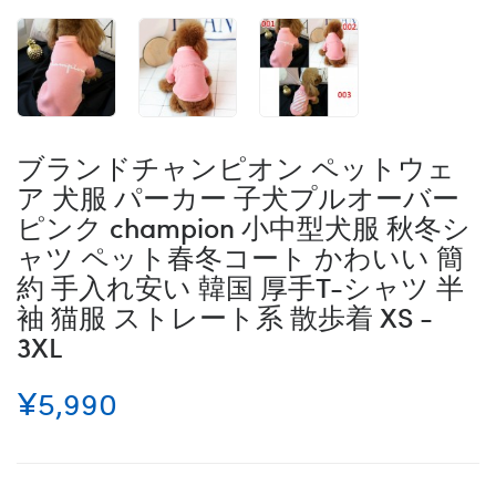
ブランドチャンピオン ペットウェ
ア 犬服 パーカー 子犬プルオーバー
ピンク champion 小中型犬服 秋冬シ
ャツ ペット春冬コート かわいい 簡
約 手入れ安い 韓国 厚手T-シャツ 半
袖 猫服 ストレート系 散歩着 XS -
3XL
¥5,990