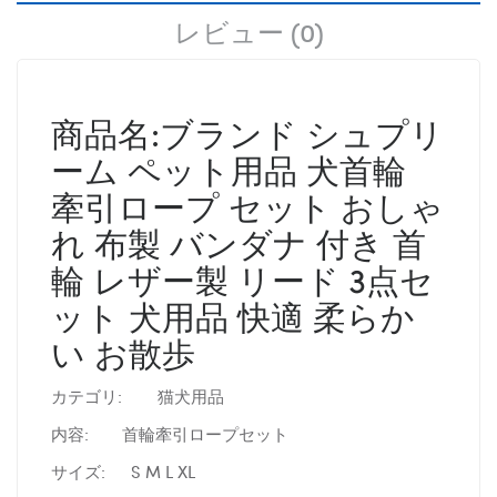
レビュー (0)
商品名:ブランド シュプリ
ーム ペット用品 犬首輪
牽引ロープ セット おしゃ
れ 布製 バンダナ 付き 首
輪 レザー製 リード 3点セ
ット 犬用品 快適 柔らか
い お散歩
カテゴリ:
猫犬用品
内容:
首輪牽引ロープセット
サイズ:
S M L XL