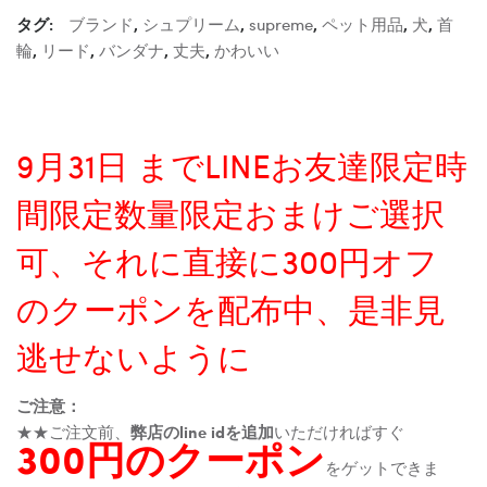
タグ:
ブランド
,
シュプリーム
,
supreme
,
ペット用品
,
犬
,
首
輪
,
リード
,
バンダナ
,
丈夫
,
かわいい
9月31日 までLINEお友達限定時
間限定数量限定おまけご選択
可、それに直接に300円オフ
のクーポンを配布中、是非見
逃せないように
ご注意：
★★ご注文前、
弊店のline idを追加
いただければすぐ
300円のクーポン
をゲットできま