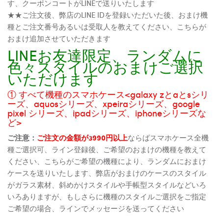
す、クーポンコートがLINEで送りいたします
★★ご注文後、弊店のLINE IDを登録いただいた後、おまけ機
種とご注文番号あるいは受取人を教えてください、こちらが
おまけ追加させていただきます
LINEお友達限定、ランダムに
色々スタイルのおまけご選択
いただけます
① すべて機種のスマホケース<galaxy zとaとsシリ
ーズ、aquosシリーズ、xpeiraシリーズ、google
pixel シリーズ、ipadシリーズ、iphoneシリーズな
ど>
ご注意：
ご注文の金額が3990円以上
ならばスマホケース全機
種ご選択可、ライン登録後、ご希望のおまけの機種を教えて
ください、こちらがご希望の機種により、ランダムにおまけ
ケースを送りいたします、弊店がおまけのケースのスタイル
がガラス素材、斜めかけスタイルや手帳型スタイルなどいろ
いろありますが、もしさらに機種のスタイルご選択をご指定
ご希望の場合、ラインでメッセージを送ってください