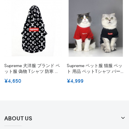
Supreme 犬洋服 ブランド ペ
Supreme ペット服 猫服 ペッ
ット服 偽物 Tシャツ 防寒 コ
ト 用品 ペットTシャツ パーカ
ート 犬用 シュプリーム パ
ー ブランド 猫 服 かわいい 秋
¥4,650
¥4,999
ーカー ドッグウェア 春秋冬
冬服 帽子付き 脱毛保護 シュ
服 英字柄 フード付き 可愛い
プリーム ペット ウェアス ト
柔らかい ファッション 小中
イプードル服 犬猫用 よい肌
型犬服 猫服 ペット用品 脱毛
触り 柔らかい ファッション
保護 お散歩 お出かけ
人気 ブランドコピー 小中型
犬服
ABOUT US