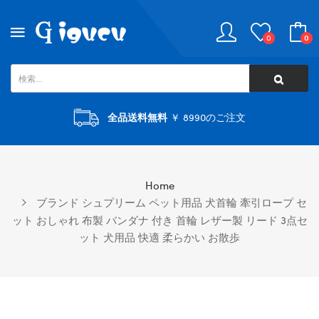
0
0
全品送料無料
￥ 8990のご注文
Home
ブランド シュプリーム ペット用品 犬首輪 牽引ロープ セ
ット おしゃれ 布製 バンダナ 付き 首輪 レザー製 リード 3点セ
ット 犬用品 快適 柔らかい お散歩