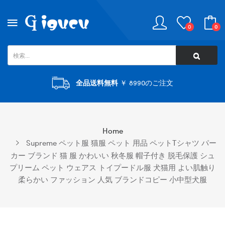
0
0
全品送料無料
￥ 8990のご注文
Home
Supreme ペット服 猫服 ペット 用品 ペットTシャツ パー
カー ブランド 猫 服 かわいい 秋冬服 帽子付き 脱毛保護 シュ
プリーム ペット ウェアス トイプードル服 犬猫用 よい肌触り
柔らかい ファッション 人気 ブランドコピー 小中型犬服