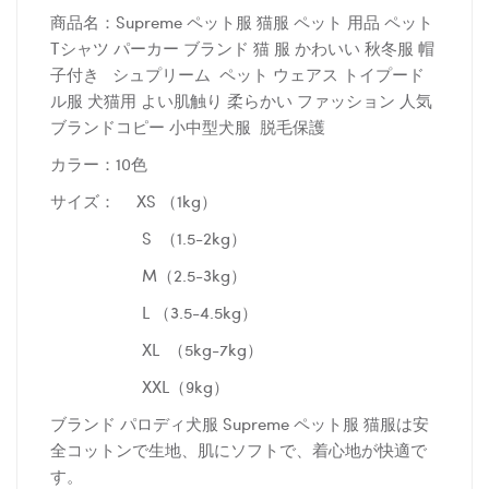
商品名：Supreme ペット服 猫服 ペット 用品 ペット
Tシャツ パーカー ブランド 猫 服 かわいい 秋冬服 帽
子付き シュプリーム ペット ウェアス トイプード
ル服 犬猫用 よい肌触り 柔らかい ファッション 人気
ブランドコピー 小中型犬服 脱毛保護
カラー：10色
サイズ： XS （1kg）
S （1.5-2kg）
M（2.5-3kg）
L （3.5-4.5kg）
XL （5kg-7kg）
XXL（9kg）
ブランド パロディ犬服 Supreme ペット服 猫服は安
全コットンで生地、肌にソフトで、着心地が快適で
す。