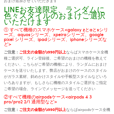
おまけ追加させていただきます
LINEお友達限定、ランダムに
色々スタイルのおまけご選択
いただけます
① すべて機種のスマホケース<galaxy zとaとsシリ
ーズ、aquosシリーズ、xpeiraシリーズ、google
pixel シリーズ、ipadシリーズ、iphoneシリーズな
ど>
ご注意：
ご注文の金額が3990円以上
ならばスマホケース全機
種ご選択可、ライン登録後、ご希望のおまけの機種を教えて
ください、こちらがご希望の機種により、ランダムにおまけ
ケースを送りいたします、弊店がおまけのケースのスタイル
がガラス素材、斜めかけスタイルや手帳型スタイルなどいろ
いろありますが、もしさらに機種のスタイルご選択をご指定
ご希望の場合、ラインでメッセージを送ってください
②すべて機種のairpodsケース<airpods 4 3
pro/pro2 2/1 通用型など>
ご注意：
ご注文の金額が3990円以上
ならばairpodsケース全機