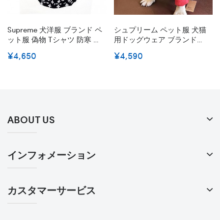
Supreme 犬洋服 ブランド ペ
シュプリーム ペット服 犬猫
ット服 偽物 Tシャツ 防寒 コ
用ドッグウェア ブランド
ート 犬用 シュプリーム パ
Snoopy ペットパーカー かわ
¥4,650
¥4,590
ーカー ドッグウェア 春秋冬
いい洋服 秋冬服 防寒 暖かい
服 英字柄 フード付き 可愛い
Supreme スフィンクス服 ト
柔らかい ファッション 小中
イプードル服 スヌーピー 漫
型犬服 猫服 ペット用品 脱毛
画ペットウェア よい肌触り
保護 お散歩 お出かけ
柔らかい ファッション 人気
コピー 小中型犬服
ABOUT US
インフォメーション
カスタマーサービス