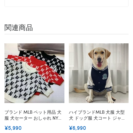
関連商品
ブランド MLB ペット用品 犬
ハイブランドMLB 犬服 大型
服 犬セーター おしゃれ NYロ
犬 ドッグ服 犬コート ジャケ
ゴ ジャガード かわいい 猫服
ット 春秋 暖かい 可愛い おし
¥5,990
¥6,990
ニットセーター 毛糸 伸縮性
ゃれ ペット用品 愛犬猫 誕生