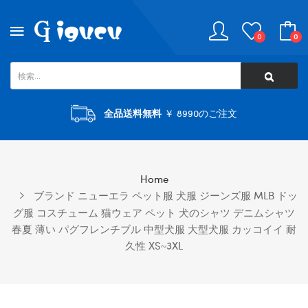
0
0
全品送料無料
￥ 8990のご注文
Home
ブランド ニューエラ ペット服 犬服 ジーンズ服 MLB ドッ
グ服 コスチューム 猫ウェア ペット 犬のシャツ デニムシャツ
春夏 薄い パグフレンチブル 中型犬服 大型犬服 カッコイイ 耐
久性 XS~3XL