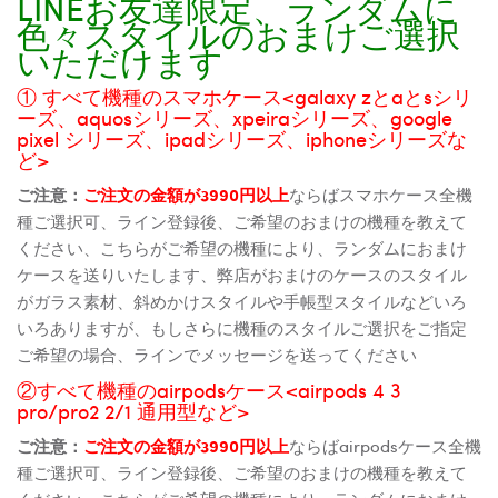
LINEお友達限定、ランダムに
色々スタイルのおまけご選択
いただけます
① すべて機種のスマホケース<galaxy zとaとsシリ
ーズ、aquosシリーズ、xpeiraシリーズ、google
pixel シリーズ、ipadシリーズ、iphoneシリーズな
ど>
ご注意：
ご注文の金額が3990円以上
ならばスマホケース全機
種ご選択可、ライン登録後、ご希望のおまけの機種を教えて
ください、こちらがご希望の機種により、ランダムにおまけ
ケースを送りいたします、弊店がおまけのケースのスタイル
がガラス素材、斜めかけスタイルや手帳型スタイルなどいろ
いろありますが、もしさらに機種のスタイルご選択をご指定
ご希望の場合、ラインでメッセージを送ってください
②すべて機種のairpodsケース<airpods 4 3
pro/pro2 2/1 通用型など>
ご注意：
ご注文の金額が3990円以上
ならばairpodsケース全機
種ご選択可、ライン登録後、ご希望のおまけの機種を教えて