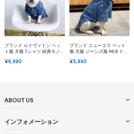
ブランド ルイヴィトン ペッ
ブランド ニューエラ ペット
ト服 犬服 Tシャツ 経典モノグ
服 犬服 ジーンズ服 MLB ドッ
ラム柄 Lv 犬用 リミングデニ
グ服 コスチューム 猫ウェア
¥6,990
¥5,990
ムジャケット 犬服 猫服 フレ
ペット 犬のシャツ デニムシ
ンチブル ドッグ 服 お出かけ
ャツ 春夏 薄い パグフレンチ
用洋服 カッコイイ 高品質 S -
ブル 中型犬服 大型犬服 カッ
2XL
コイイ 耐久性 XS~3XL
ABOUT US
インフォメーション