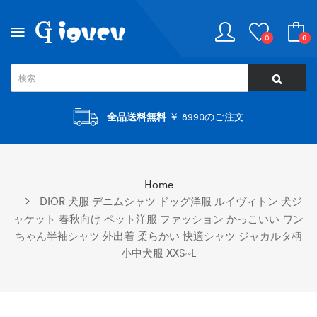
0
0
全品送料無料
￥ 8990のご注文
Home
DIOR 犬服 デニムシャツ ドッグ洋服 ルイヴィトン 犬ジ
ャケット 春秋向け ペット洋服 ファッション かっこいい ワン
ちゃん半袖シャツ 外出着 柔らかい 快適シャツ ジャカルタ柄
小中犬服 XXS~L