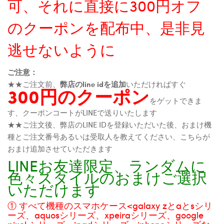
可、それに直接に300円オフ
のクーポンを配布中、是非見
逃せないように
ご注意：
★★ご注文前、
弊店のline idを追加
いただければすぐ
300円のクーポン
をゲットできま
す、クーポンコートがLINEで送りいたします
★★ご注文後、弊店のLINE IDを登録いただいた後、おまけ機
種とご注文番号あるいは受取人を教えてください、こちらが
おまけ追加させていただきます
LINEお友達限定、ランダムに
色々スタイルのおまけご選択
いただけます
① すべて機種のスマホケース<galaxy zとaとsシリ
ーズ、aquosシリーズ、xpeiraシリーズ、google