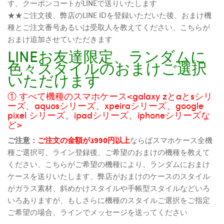
す、クーポンコートがLINEで送りいたします
★★ご注文後、弊店のLINE IDを登録いただいた後、おまけ機
種とご注文番号あるいは受取人を教えてください、こちらが
おまけ追加させていただきます
LINEお友達限定、ランダムに
色々スタイルのおまけご選択
いただけます
① すべて機種のスマホケース<galaxy zとaとsシリ
ーズ、aquosシリーズ、xpeiraシリーズ、google
pixel シリーズ、ipadシリーズ、iphoneシリーズな
ど>
ご注意：
ご注文の金額が3990円以上
ならばスマホケース全機
種ご選択可、ライン登録後、ご希望のおまけの機種を教えて
ください、こちらがご希望の機種により、ランダムにおまけ
ケースを送りいたします、弊店がおまけのケースのスタイル
がガラス素材、斜めかけスタイルや手帳型スタイルなどいろ
いろありますが、もしさらに機種のスタイルご選択をご指定
ご希望の場合、ラインでメッセージを送ってください