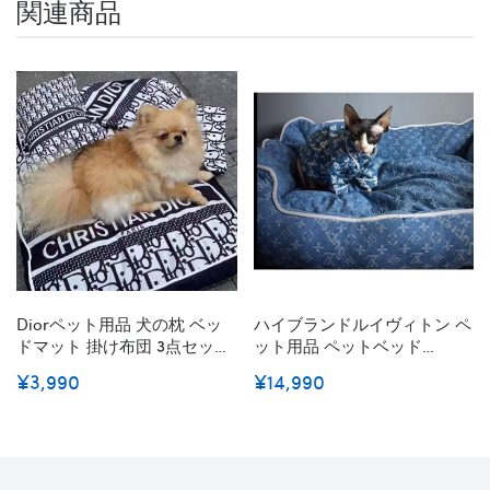
関連商品
Diorペット用品 犬の枕 ベッ
ハイブランドルイヴィトン ペ
ドマット 掛け布団 3点セット
ット用品 ペットベッド
猫寝具 ディオール ドッググ
LV&supreme 犬 ベッド 冬用
¥3,990
¥14,990
ッズ 柔らかい 快適 洗える 肌
猫 ベッド ドッグ用品 犬用ベ
触りよい 掃除しやすい 暖か
ッド 猫用ベッド 洗える 柔ら
い 下敷き 保温 繰り返し使用
かい 高品質 ふわふわ ファッ
ファッション犬用品
ションS - L