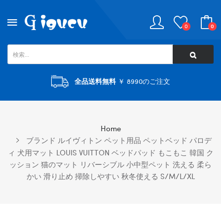
0
0
全品送料無料
￥ 8990のご注文
Home
ブランド ルイヴィトン ペット用品 ペットベッド パロデ
ィ 犬用マット LOUIS VUITTON ベッドパッド もこもこ 韓国 ク
ッション 猫のマット リバーシブル 小中型ペット 洗える 柔ら
かい 滑り止め 掃除しやすい 秋冬使える S/M/L/XL