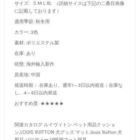
サイズ: S M L XL （詳細サイスは下記の二番目画像
に記載しております）
適用季節: 秋冬用
カラー: 2色
素材: ポリエステル製
在庫: あり
状態: 海外輸入新作
原産地: 中国
発送時期： 在庫あり、通常1～3日以内発送；在庫な
し、4～6日以内発送
おすすめ度: ★★★★★
関連カタログ ルイヴィトン ペット用品クッショ
ン,LOUIS VUITTON 犬グッズ マット,louis Vuitton 犬
用品 パロディー,LV猫用マット寝具