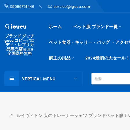
05068781446
service@igucu.com
ホーム
ペット服 ブランド一覧
ブランド グッチ
gucciコピーパロ
ペット食器・キャリー・バッグ ・アクセ
ディ・レプリカ
品専売店igucu
全国送料無料
飼主の用品
2024最初の大セール！
VERTICAL MENU
ルイヴィトン 犬のトレーナーシャツ ブランドペット服 Tシャツ