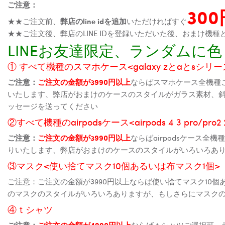
ご注意：
30
★★ご注文前、
弊店のline idを追加
いただければすぐ
★★ご注文後、弊店のLINE IDを登録いただいた後、おまけ
LINEお友達限定、ランダム
① すべて機種のスマホケース<galaxy zとaとsシリーズ、
ご注意：
ご注文の金額が3990円以上
ならばスマホケース全機種
いたします、弊店がおまけのケースのスタイルがガラス素材、
ッセージを送ってください
②すべて機種のairpodsケース<airpods 4 3 pro/pro
ご注意：
ご注文の金額が3990円以上
ならばairpodsケース
りいたします、弊店がおまけのケースのスタイルがいろいろあ
③マスク<使い捨てマスク10個あるいは布マスク1個>
ご注意：ご注文の金額が3990円以上ならば使い捨てマスク10
のマスクのスタイルがいろいろありますが、もしさらにマスク
④ｔシャツ
ご注意：
ご注文の金額が4990円以上
ならばｔシャツご選択可、