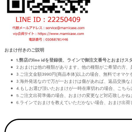
おまけ付きのご説明
1.弊店のline idを登録後、ラインで御注文番号とお
2.おまけは他の種類があります。他の種類がご希望の方
3.ご注文金額3990円(商品本体)以上の場合、無料でオマ
3.海外発送なので万が一おまけは傷があれば、返品交換
4.もしお選び頂いたおまけが一時在庫切れの場合、こち
5.ご注文出荷準備の場合、おまけの変更など対応致しかね
6.ラインでおまけを教えていただかない場合、おまけ出荷