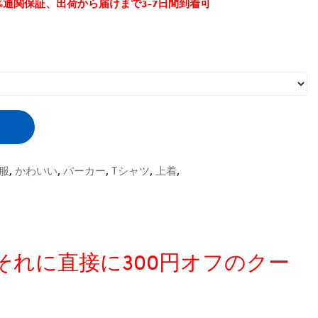
0%通関保証、出荷から届けまで3-7日間到着可
服
,
かわいい
,
パーカー
,
Tシャツ
,
上着
,
、それに直接に300円オフのクー