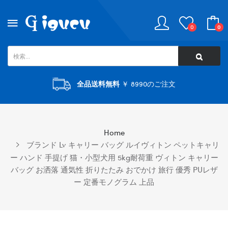
0
0
全品送料無料
￥ 8990のご注文
Home
ブランド Lv キャリー バッグ ルイヴィトン ペットキャリ
ー ハンド 手提げ 猫・小型犬用 5kg耐荷重 ヴィトン キャリー
バッグ お洒落 通気性 折りたたみ おでかけ 旅行 優秀 PUレザ
ー 定番モノグラム 上品