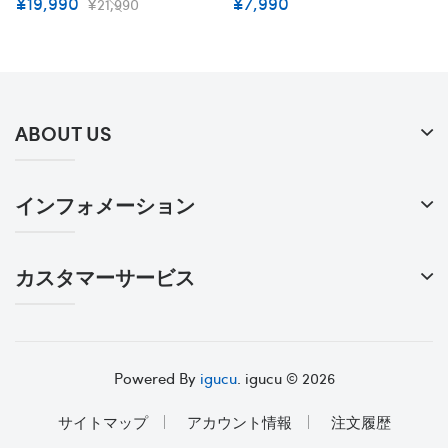
¥19,990
¥7,990
¥21,990
輪 ペット用品 経典モノグラ
リーバッグ ペット 猫 小型犬
ム 精緻工芸 おしゃれ 贅沢感
飛び出し防止 抱っこバッグ
牽引ロープ 耐久性 ファッシ
耐久性 斜めショルダーバッグ
ョン 快適 調整可能 小中大型
7kg以内 全8色
犬
ABOUT US
インフォメーション
カスタマーサービス
Powered By
igucu
. igucu © 2026
サイトマップ
アカウント情報
注文履歴