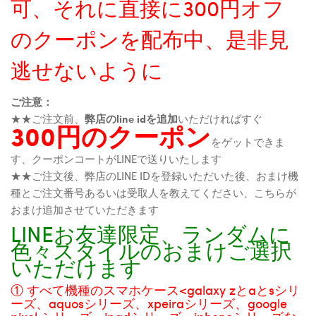
可、それに直接に300円オフ
のクーポンを配布中、是非見
逃せないように
ご注意：
★★ご注文前、
弊店のline idを追加
いただければすぐ
300円のクーポン
をゲットできま
す、クーポンコートがLINEで送りいたします
★★ご注文後、弊店のLINE IDを登録いただいた後、おまけ機
種とご注文番号あるいは受取人を教えてください、こちらが
おまけ追加させていただきます
LINEお友達限定、ランダムに
色々スタイルのおまけご選択
いただけます
① すべて機種のスマホケース<galaxy zとaとsシリ
ーズ、aquosシリーズ、xpeiraシリーズ、google