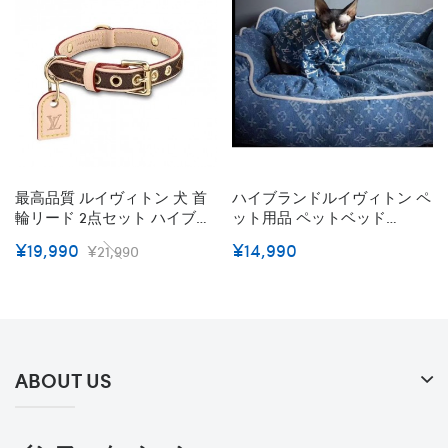
最高品質 ルイヴィトン 犬 首
ハイブランドルイヴィトン ペ
輪リード 2点セット ハイブラ
ット用品 ペットベッド
ンド Lv 犬の首輪 革の犬の首
LV&supreme 犬 ベッド 冬用
¥19,990
¥14,990
¥21,990
輪 ペット用品 経典モノグラ
猫 ベッド ドッグ用品 犬用ベ
ム 精緻工芸 おしゃれ 贅沢感
ッド 猫用ベッド 洗える 柔ら
牽引ロープ 耐久性 ファッシ
かい 高品質 ふわふわ ファッ
ョン 快適 調整可能 小中大型
ションS - L
犬
ABOUT US