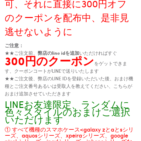
可、それに直接に300円オフ
のクーポンを配布中、是非見
逃せないように
ご注意：
★★ご注文前、
弊店のline idを追加
いただければすぐ
300円のクーポン
をゲットできま
す、クーポンコートがLINEで送りいたします
★★ご注文後、弊店のLINE IDを登録いただいた後、おまけ機
種とご注文番号あるいは受取人を教えてください、こちらが
おまけ追加させていただきます
LINEお友達限定、ランダムに
色々スタイルのおまけご選択
いただけます
① すべて機種のスマホケース<galaxy zとaとsシリ
ーズ、aquosシリーズ、xpeiraシリーズ、google