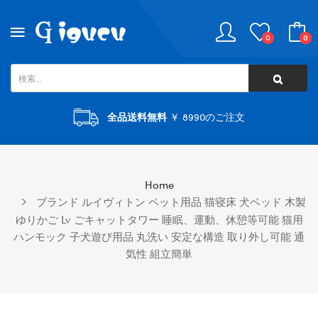
0
0
全品送料無料
￥ 8990のご注文
Home
ブランド ルイヴィトン ペット用品 猫寝床 犬ベッド 木製
ゆりかご Lv ごキャットタワー 睡眠、運動、休憩等可能 猫用
ハンモック 子犬遊び用品 丸洗い 安定な構造 取り外し可能 通
気性 組立簡単