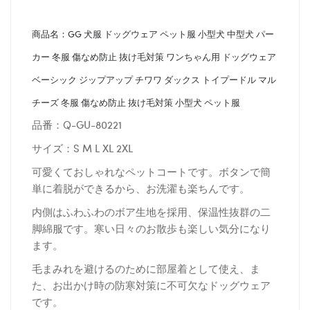
商品名：GG 犬服 ドッグウェア ペット服 小型犬 中型犬 パー
カー 冬服 傷なめ防止 抜け毛対策 ワンちゃん用 ドッグウェア
ベーシック ジップアップ チワワ ダックス トイプードル マル
チーズ 冬服 傷なめ防止 抜け毛対策 小型犬 ペット服
品番：Q-GU-80221
サイズ：S M L XL 2XL
可愛くておしゃれなペットコートです。ボタンで簡
単に着脱ができるから、お洗濯も楽ちんです。
内側はふわふわのボア生地を採用、保温性抜群の二
脚綿服です。寒い日々のお散歩も楽しい気分になり
ます。
毛まみれを避けるのために部屋着として使え、ま
た、お出かけ時の防寒対策に不可欠なドッグウェア
です。