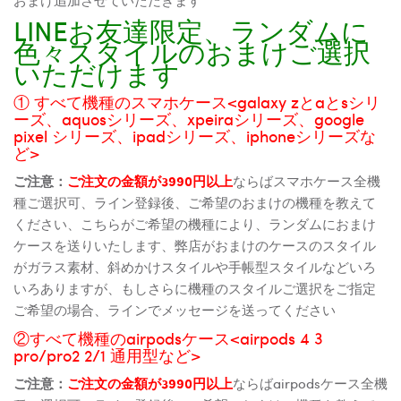
LINEお友達限定、ランダムに
色々スタイルのおまけご選択
いただけます
① すべて機種のスマホケース<galaxy zとaとsシリ
ーズ、aquosシリーズ、xpeiraシリーズ、google
pixel シリーズ、ipadシリーズ、iphoneシリーズな
ど>
ご注意：
ご注文の金額が3990円以上
ならばスマホケース全機
種ご選択可、ライン登録後、ご希望のおまけの機種を教えて
ください、こちらがご希望の機種により、ランダムにおまけ
ケースを送りいたします、弊店がおまけのケースのスタイル
がガラス素材、斜めかけスタイルや手帳型スタイルなどいろ
いろありますが、もしさらに機種のスタイルご選択をご指定
ご希望の場合、ラインでメッセージを送ってください
②すべて機種のairpodsケース<airpods 4 3
pro/pro2 2/1 通用型など>
ご注意：
ご注文の金額が3990円以上
ならばairpodsケース全機