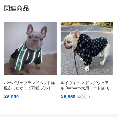
関連商品
バーバリーブランドペット洋
ルイヴィトン ドッグウェア
服あったかくて可愛 ブルドッ
冬 Burberry犬用コート猫 モ
グ服 Burberry コピージャ
ノグラム ブランド 可愛い フ
¥5,999
¥6,559
¥6,990
ケット反射ストリップ付き
ード ブルドッグ おでかけ 寒
夜散歩用 安全性高い 冬の
い対策 ふわふわ 暖かい犬 洋
お出かけ 防寒ペット服
服 偽物 ペット洋服 犬服 おし
ゃれ ネコウェア コピー かわ