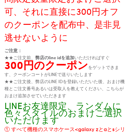
可、それに直接に300円オフ
のクーポンを配布中、是非見
逃せないように
ご注意：
★★ご注文前、
弊店のline idを追加
いただければすぐ
300円のクーポン
をゲットできま
す、クーポンコートがLINEで送りいたします
★★ご注文後、弊店のLINE IDを登録いただいた後、おまけ機
種とご注文番号あるいは受取人を教えてください、こちらが
おまけ追加させていただきます
LINEお友達限定、ランダムに
色々スタイルのおまけご選択
いただけます
① すべて機種のスマホケース<galaxy zとaとsシリ