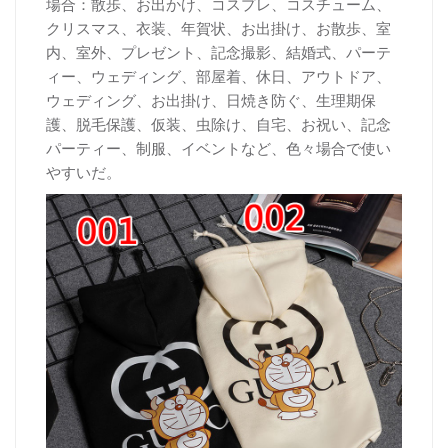
場合：散歩、お出かけ、コスプレ、コスチューム、
クリスマス、衣装、年賀状、お出掛け、お散歩、室
内、室外、プレゼント、記念撮影、結婚式、パーテ
ィー、ウェディング、部屋着、休日、アウトドア、
ウェディング、お出掛け、日焼き防ぐ、生理期保
護、脱毛保護、仮装、虫除け、自宅、お祝い、記念
パーティー、制服、イベントなど、色々場合で使い
やすいだ。