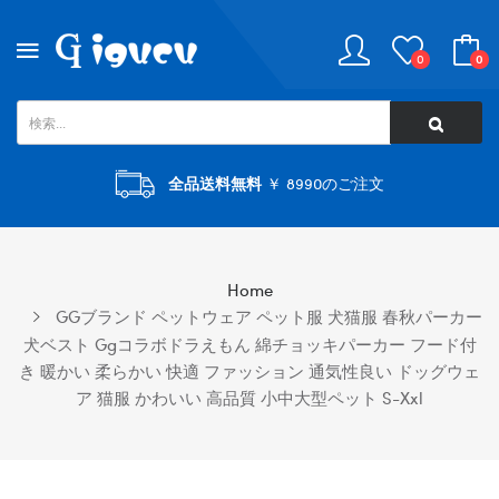
0
0
全品送料無料
￥ 8990のご注文
Home
GGブランド ペットウェア ペット服 犬猫服 春秋パーカー
犬ベスト Ggコラボドラえもん 綿チョッキパーカー フード付
き 暖かい 柔らかい 快適 ファッション 通気性良い ドッグウェ
ア 猫服 かわいい 高品質 小中大型ペット S-Xxl