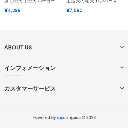
服 小型犬 中型犬 パーカー 冬
用品 犬の服 犬 ロンパース
服 傷なめ防止 抜け毛対策 ワ
Fendiドッグウェア Gg コスチ
¥4,299
¥7,590
ンちゃん用 ドッグウェア ベ
ューム 猫 洋服 柔らかい 防寒
ーシック ジップアップ チワ
ファッション 人気 経典 モノ
ワ ダックス トイプードル マ
グラム おしゃれ かわいい ペ
ルチーズ 冬服 傷なめ防止 抜
ット服
け毛対策 小型犬 ペット服
ABOUT US
インフォメーション
カスタマーサービス
Powered By
igucu
. igucu © 2026