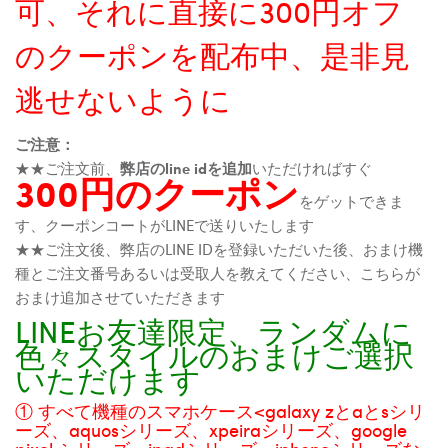
可、それに直接に300円オフ
のクーポンを配布中、是非見
逃せないように
ご注意：
★★ご注文前、
弊店のline idを追加
いただければすぐ
300円のクーポン
をゲットできま
す、クーポンコートがLINEで送りいたします
★★ご注文後、弊店のLINE IDを登録いただいた後、おまけ機
種とご注文番号あるいは受取人を教えてください、こちらが
おまけ追加させていただきます
LINEお友達限定、ランダムに
色々スタイルのおまけご選択
いただけます
① すべて機種のスマホケース<galaxy zとaとsシリ
ーズ、aquosシリーズ、xpeiraシリーズ、google