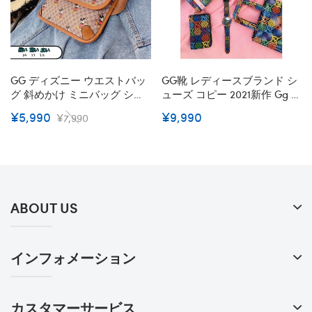
GG ディズニー ウエストバッ
GG靴 レディースブランド シ
グ 斜めかけ ミニバッグ ショ
ューズ コピー 2021新作 Gg 女
ルダーバッグ 2wayバッグ ミ
性 スニーカー スーパー コピ
¥5,990
¥9,990
¥7,990
ッキー 2021年 春夏新作 ミッ
ー ブランド
キーマウス 偽物 ベルトバッ
グ Belt Bag
ABOUT US
インフォメーション
カスタマーサービス