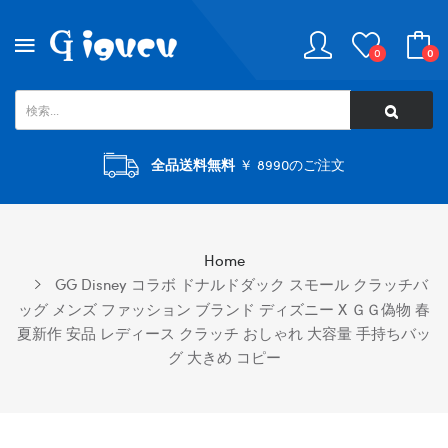
0
0
全品送料無料
￥ 8990のご注文
Home
GG Disney コラボ ドナルドダック スモール クラッチバ
ッグ メンズ ファッション ブランド ディズニー X ＧＧ偽物 春
夏新作 安品 レディース クラッチ おしゃれ 大容量 手持ちバッ
グ 大きめ コピー