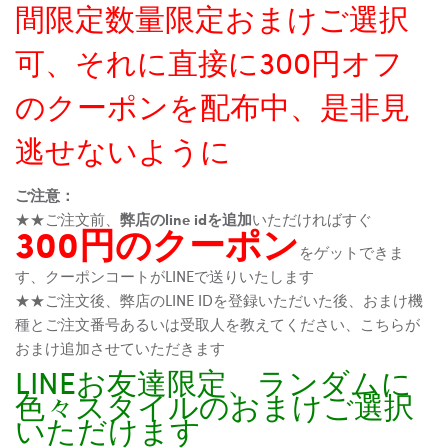
間限定数量限定おまけご選択
可、それに直接に300円オフ
のクーポンを配布中、是非見
逃せないように
ご注意：
★★ご注文前、
弊店のline idを追加
いただければすぐ
300円のクーポン
をゲットできま
す、クーポンコートがLINEで送りいたします
★★ご注文後、弊店のLINE IDを登録いただいた後、おまけ機
種とご注文番号あるいは受取人を教えてください、こちらが
おまけ追加させていただきます
LINEお友達限定、ランダムに
色々スタイルのおまけご選択
いただけます