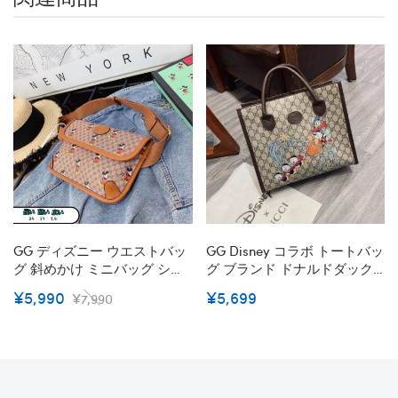
GG ディズニー ウエストバッ
GG Disney コラボ トートバッ
グ 斜めかけ ミニバッグ ショ
グ ブランド ドナルドダック
ルダーバッグ 2wayバッグ ミ
柄 スモール ディズニー X Gg
¥5,990
¥5,699
¥7,990
ッキー 2021年 春夏新作 ミッ
偽物 春夏 新作 安品 女性バッ
キーマウス 偽物 ベルトバッ
グ おしゃれ 大容量 手持ちバ
グ Belt Bag
ッグ 大きめ トートバッグ レ
ディース コピー