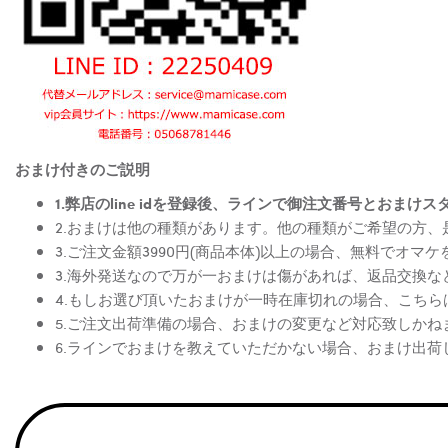
おまけ付きのご説明
1.弊店のline idを登録後、ラインで御注文番号とお
2.おまけは他の種類があります。他の種類がご希望の方
3.ご注文金額3990円(商品本体)以上の場合、無料でオマ
3.海外発送なので万が一おまけは傷があれば、返品交換
4.もしお選び頂いたおまけが一時在庫切れの場合、こち
5.ご注文出荷準備の場合、おまけの変更など対応致しかね
6.ラインでおまけを教えていただかない場合、おまけ出荷