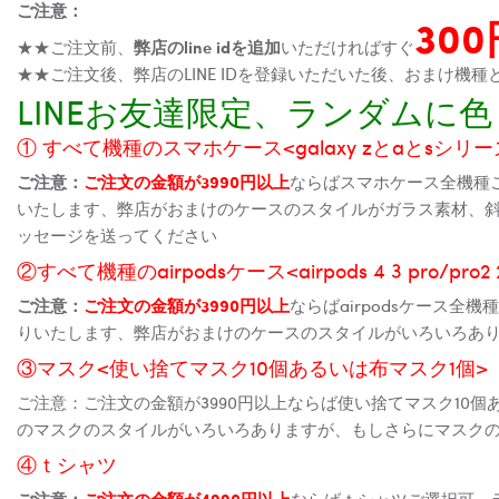
ご注意：
30
★★ご注文前、
弊店のline idを追加
いただければすぐ
★★ご注文後、弊店のLINE IDを登録いただいた後、おまけ
LINEお友達限定、ランダム
① すべて機種のスマホケース<galaxy zとaとsシリーズ、
ご注意：
ご注文の金額が3990円以上
ならばスマホケース全機種
いたします、弊店がおまけのケースのスタイルがガラス素材、
ッセージを送ってください
②すべて機種のairpodsケース<airpods 4 3 pro/pro
ご注意：
ご注文の金額が3990円以上
ならばairpodsケース
りいたします、弊店がおまけのケースのスタイルがいろいろあ
③マスク<使い捨てマスク10個あるいは布マスク1個>
ご注意：ご注文の金額が3990円以上ならば使い捨てマスク10
のマスクのスタイルがいろいろありますが、もしさらにマスク
④ｔシャツ
ご注意：
ご注文の金額が4990円以上
ならばｔシャツご選択可、