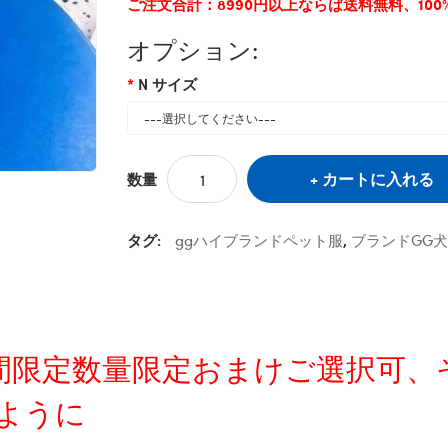
ご注文合計：8990円以上ならば送料無料、10
オプション:
N サイズ
カートに入れる
数量
タグ:
ggハイブランドペット服
,
ブランドGG
定時間限定数量限定おまけご選択可
ように