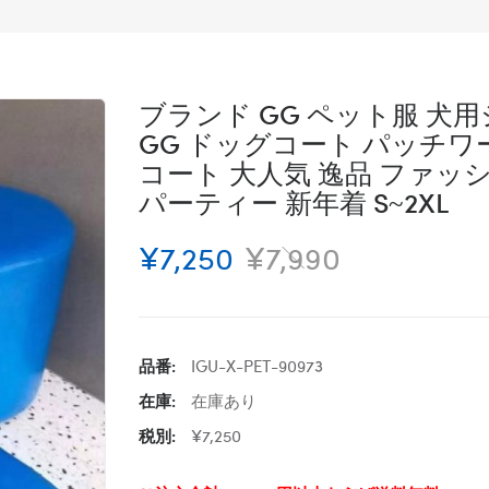
ブランド GG ペット服 犬
GG ドッグコート パッチワ
コート 大人気 逸品 ファッ
パーティー 新年着 S~2XL
¥7,250
¥7,990
品番:
IGU-X-PET-90973
在庫:
在庫あり
税別:
¥7,250