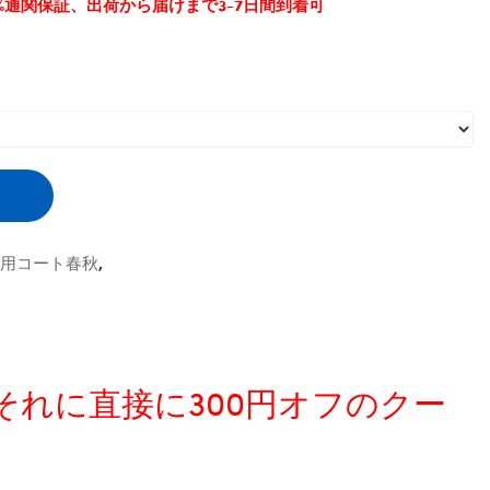
0%通関保証、出荷から届けまで3-7日間到着可
犬用コート春秋
,
、それに直接に300円オフのクー