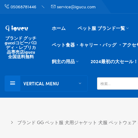
05068781446
service@igucu.com
ホーム
ペット服 ブランド一覧
ブランド グッチ
gucciコピーパロ
ペット食器・キャリー・バッグ ・アクセ
ディ・レプリカ
品専売店igucu
全国送料無料
飼主の用品
2024最初の大セール！
VERTICAL MENU
ブランド GG ペット服 犬用ジャケット 犬服 ペットウェア