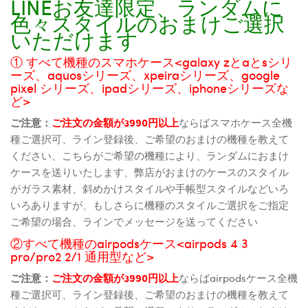
LINEお友達限定、ランダムに
色々スタイルのおまけご選択
いただけます
① すべて機種のスマホケース<galaxy zとaとsシリ
ーズ、aquosシリーズ、xpeiraシリーズ、google
pixel シリーズ、ipadシリーズ、iphoneシリーズな
ど>
ご注意：
ご注文の金額が3990円以上
ならばスマホケース全機
種ご選択可、ライン登録後、ご希望のおまけの機種を教えて
ください、こちらがご希望の機種により、ランダムにおまけ
ケースを送りいたします、弊店がおまけのケースのスタイル
がガラス素材、斜めかけスタイルや手帳型スタイルなどいろ
いろありますが、もしさらに機種のスタイルご選択をご指定
ご希望の場合、ラインでメッセージを送ってください
②すべて機種のairpodsケース<airpods 4 3
pro/pro2 2/1 通用型など>
ご注意：
ご注文の金額が3990円以上
ならばairpodsケース全機
種ご選択可、ライン登録後、ご希望のおまけの機種を教えて