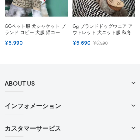
GGペット服 犬ジャケット ブ
Gg ブランドドッグウェア ア
ランド コピー 犬服 猫コート
ウトレット 犬ニット服 秋冬
ペットウェア 厚手 ファッシ
向け 防寒 暖かい ペットセー
¥5,990
¥5,690
¥6,590
ョン 秋冬適応 柔らかい ファ
ター 犬の服 犬服 猫服 可愛い
スナー開閉 着こなしやすい
伸縮性 着脱安い 高品質 小中
ドッグウェア かわいい
大型ペット服
ABOUT US
インフォメーション
カスタマーサービス