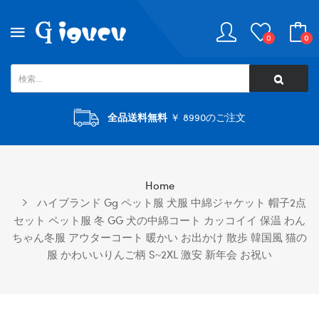
0
0
全品送料無料
￥ 8990のご注文
Home
ハイブランド Gg ペット服 犬服 中綿ジャケット 帽子2点
セット ペット服 冬 GG 犬の中綿コート カッコイイ 保温 わん
ちゃん冬服 アウターコート 暖かい お出かけ 散歩 韓国風 猫の
服 かわいいりんご柄 S~2XL 激安 新年会 お祝い