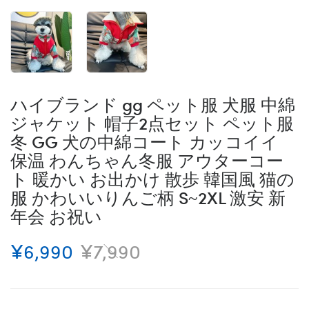
ハイブランド gg ペット服 犬服 中綿
ジャケット 帽子2点セット ペット服
冬 GG 犬の中綿コート カッコイイ
保温 わんちゃん冬服 アウターコー
ト 暖かい お出かけ 散歩 韓国風 猫の
服 かわいいりんご柄 S~2XL 激安 新
年会 お祝い
¥6,990
¥7,990