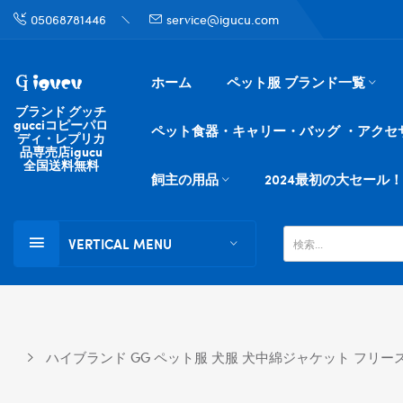
05068781446
service@igucu.com
ホーム
ペット服 ブランド一覧
ブランド グッチ
gucciコピーパロ
ペット食器・キャリー・バッグ ・アクセ
ディ・レプリカ
品専売店igucu
全国送料無料
飼主の用品
2024最初の大セール！
VERTICAL MENU
ハイブランド GG ペット服 犬服 犬中綿ジャケット フリース