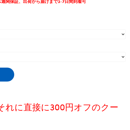
0%通関保証、出荷から届けまで3-7日間到着可
、それに直接に300円オフのクー