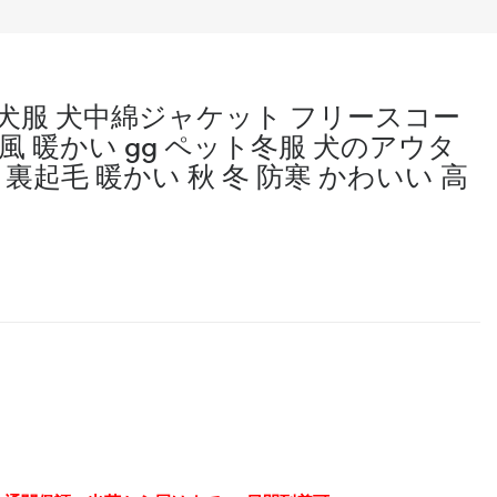
 犬服 犬中綿ジャケット フリースコー
風 暖かい gg ペット冬服 犬のアウタ
裏起毛 暖かい 秋 冬 防寒 かわいい 高