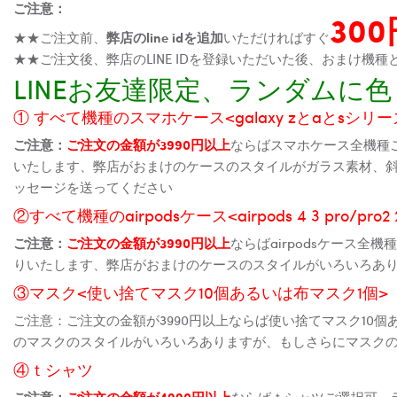
ご注意：
30
★★ご注文前、
弊店のline idを追加
いただければすぐ
★★ご注文後、弊店のLINE IDを登録いただいた後、おまけ
LINEお友達限定、ランダム
① すべて機種のスマホケース<galaxy zとaとsシリーズ、
ご注意：
ご注文の金額が3990円以上
ならばスマホケース全機種
いたします、弊店がおまけのケースのスタイルがガラス素材、
ッセージを送ってください
②すべて機種のairpodsケース<airpods 4 3 pro/pro
ご注意：
ご注文の金額が3990円以上
ならばairpodsケース
りいたします、弊店がおまけのケースのスタイルがいろいろあ
③マスク<使い捨てマスク10個あるいは布マスク1個>
ご注意：ご注文の金額が3990円以上ならば使い捨てマスク10
のマスクのスタイルがいろいろありますが、もしさらにマスク
④ｔシャツ
ご注意：
ご注文の金額が4990円以上
ならばｔシャツご選択可、