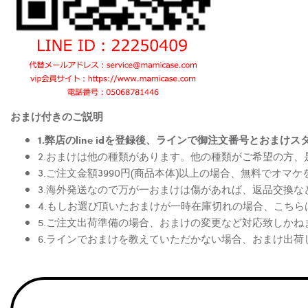
おまけ付きのご説明
1.弊店のline idを登録後、ラインで御注文番号とお
2.おまけは他の種類があります。他の種類がご希望の方
3.ご注文金額3990円(商品本体)以上の場合、無料でオマ
3.海外発送なので万が一おまけは傷があれば、返品交換
4.もしお選び頂いたおまけが一時在庫切れの場合、こち
5.ご注文出荷準備の場合、おまけの変更など対応致しかね
6.ラインでおまけを教えていただかない場合、おまけ出荷