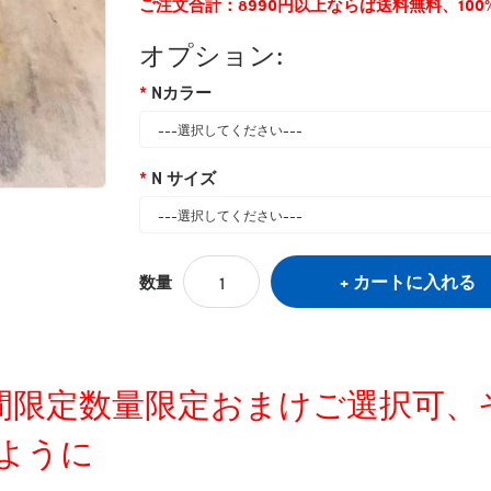
ご注文合計：8990円以上ならば送料無料、10
オプション:
Nカラー
N サイズ
カートに入れる
数量
タグ:
ブランドペット服
,
gg犬中綿ジャケット
,
定時間限定数量限定おまけご選択可
ように