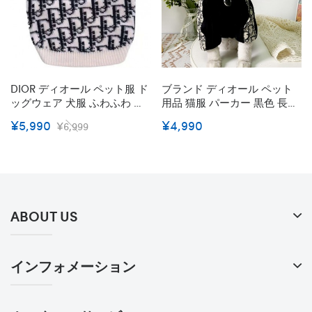
DIOR ディオール ペット服 ド
ブランド ディオール ペット
ッグウェア 犬服 ふわふわ フ
用品 猫服 パーカー 黒色 長袖
レンチ 洋服 ブルドッグ ブラ
スウェット おしゃれ Dior モ
¥5,990
¥4,990
¥6,999
ンド クリスチャン 偽物 コピ
ノグラム カッコイイ 犬服コ
ー 冬暖かい犬用セータープー
ート 裏毛 ペット服 暖かい 秋
ドル 猫服 犬猫用品 小型犬/中
冬物 かわいい 通気性抜群 フ
型犬向け おでかけ 散歩用
ァッション洋服
ABOUT US
インフォメーション