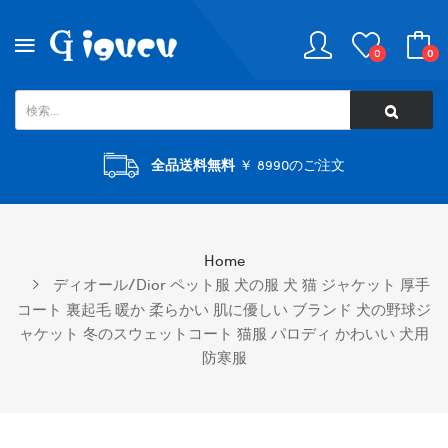
0
0
全品送料無料
￥ 8990のご注文
Home
ディオール/dior ペット服 犬の服 犬 猫 ジャケット 厚手
コート 裏起毛 暖か 柔らかい 肌に優しい ブランド 犬の野球ジ
ャケット 冬のスウェットコート 猫服 パロディ かわいい 犬用
防寒服