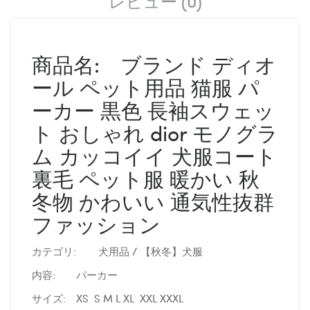
レビュー (0)
商品名:
ブランド ディオ
ール ペット用品 猫服 パ
ーカー 黒色 長袖スウェッ
ト おしゃれ dior モノグラ
ム カッコイイ 犬服コート
裏毛 ペット服 暖かい 秋
冬物 かわいい 通気性抜群
ファッション
カテゴリ:
犬用品 / 【秋冬】犬服
内容:
パーカー
サイズ:
XS S M L XL XXL XXXL