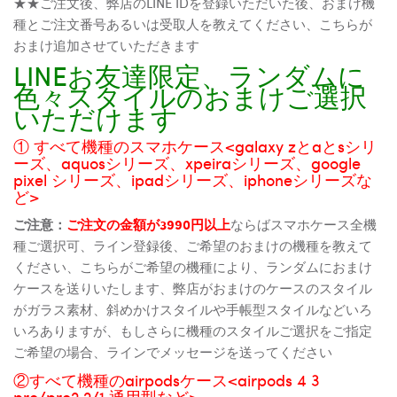
★★ご注文後、弊店のLINE IDを登録いただいた後、おまけ機
種とご注文番号あるいは受取人を教えてください、こちらが
おまけ追加させていただきます
LINEお友達限定、ランダムに
色々スタイルのおまけご選択
いただけます
① すべて機種のスマホケース<galaxy zとaとsシリ
ーズ、aquosシリーズ、xpeiraシリーズ、google
pixel シリーズ、ipadシリーズ、iphoneシリーズな
ど>
ご注意：
ご注文の金額が3990円以上
ならばスマホケース全機
種ご選択可、ライン登録後、ご希望のおまけの機種を教えて
ください、こちらがご希望の機種により、ランダムにおまけ
ケースを送りいたします、弊店がおまけのケースのスタイル
がガラス素材、斜めかけスタイルや手帳型スタイルなどいろ
いろありますが、もしさらに機種のスタイルご選択をご指定
ご希望の場合、ラインでメッセージを送ってください
②すべて機種のairpodsケース<airpods 4 3
pro/pro2 2/1 通用型など>