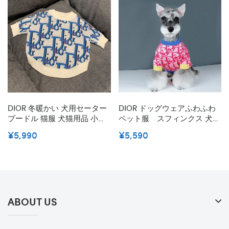
DIOR 冬暖かい 犬用セーター
DIOR ドッグウェアふわふわ
プードル 猫服 犬猫用品 小型
ペット服 スフィンクス 犬服
犬/中型犬向け ブランド おで
ブランドクリスチャン ディオ
¥5,990
¥5,590
かけ 散歩用 クリスチャン デ
ールコピー冬暖かい犬用セー
ィオール ドッグウェア ふわ
タープードル 猫服 犬猫用品
ふわ ペット服 フレンチ ブル
小型犬/中型犬向け おでか
ドッグ 犬服 コピー
け 散歩用犬 洋服 ブラン
ド偽物
ABOUT US