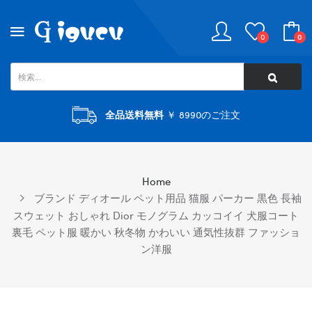
0
0
全品送料無料
￥ 8990のご注文
Home
ブランド ディオール ペット用品 猫服 パーカー 黒色 長袖
スウェット おしゃれ Dior モノグラム カッコイイ 犬服コート
裏毛 ペット服 暖かい 秋冬物 かわいい 通気性抜群 ファッショ
ン洋服