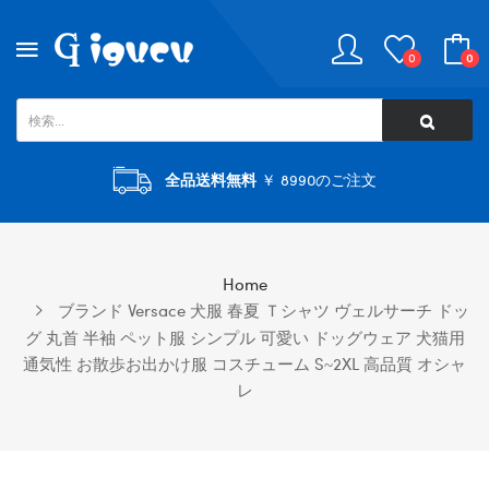
0
0
全品送料無料
￥ 8990のご注文
Home
ブランド Versace 犬服 春夏 Ｔシャツ ヴェルサーチ ドッ
グ 丸首 半袖 ペット服 シンプル 可愛い ドッグウェア 犬猫用
通気性 お散歩お出かけ服 コスチューム S~2XL 高品質 オシャ
レ