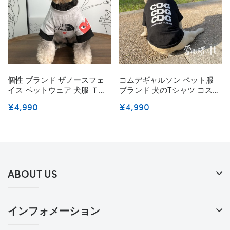
個性 ブランド ザノースフェ
コムデギャルソン ペット服
イス ペットウェア 犬服 Ｔシ
ブランド 犬のTシャツ コスチ
ャツ The North Faceコラボ
ューム CDG ペットスウェッ
¥4,990
¥4,990
CDG ペット服 猫服 パーカー
トシャツ 通気性抜群ベストト
春秋 通気性 小中型犬 ファッ
ップス 犬服 子犬春/夏/秋ク
ション 変身服 洋服 カッコイ
ールな服装 黒白 シンプル 潮
イ ロゴ付き 高級感
流 S - 2XL
ABOUT US
インフォメーション