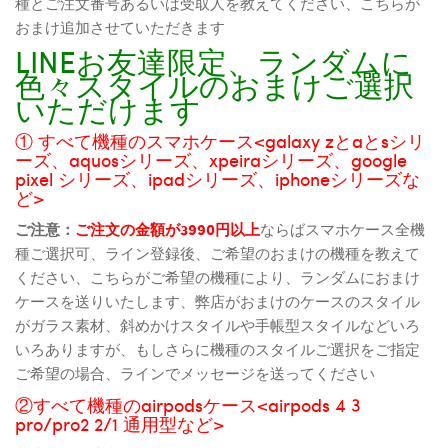
種とご注文番号あるいは受取人を教えてください、こちらが
おまけ追加させていただきます
LINEお友達限定、ランダムに
色々スタイルのおまけご選択
いただけます
① すべて機種のスマホケース<galaxy zとaとsシリ
ーズ、aquosシリーズ、xpeiraシリーズ、google
pixel シリーズ、ipadシリーズ、iphoneシリーズな
ど>
ご注意：
ご注文の金額が3990円以上
ならばスマホケース全機
種ご選択可、ライン登録後、ご希望のおまけの機種を教えて
ください、こちらがご希望の機種により、ランダムにおまけ
ケースを送りいたします、弊店がおまけのケースのスタイル
がガラス素材、斜めかけスタイルや手帳型スタイルなどいろ
いろありますが、もしさらに機種のスタイルご選択をご指定
ご希望の場合、ラインでメッセージを送ってください
②すべて機種のairpodsケース<airpods 4 3
pro/pro2 2/1 通用型など>