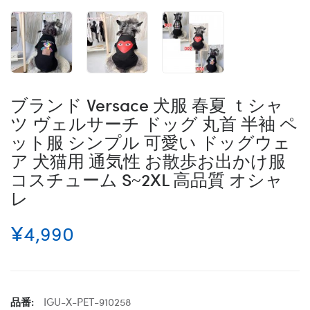
ブランド Versace 犬服 春夏 ｔシャ
ツ ヴェルサーチ ドッグ 丸首 半袖 ペ
ット服 シンプル 可愛い ドッグウェ
ア 犬猫用 通気性 お散歩お出かけ服
コスチューム S~2XL 高品質 オシャ
レ
¥4,990
品番:
IGU-X-PET-910258