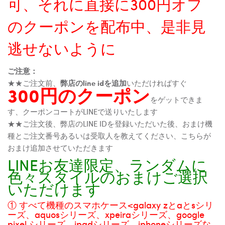
可、それに直接に300円オフ
のクーポンを配布中、是非見
逃せないように
ご注意：
★★ご注文前、
弊店のline idを追加
いただければすぐ
300円のクーポン
をゲットできま
す、クーポンコートがLINEで送りいたします
★★ご注文後、弊店のLINE IDを登録いただいた後、おまけ機
種とご注文番号あるいは受取人を教えてください、こちらが
おまけ追加させていただきます
LINEお友達限定、ランダムに
色々スタイルのおまけご選択
いただけます
① すべて機種のスマホケース<galaxy zとaとsシリ
ーズ、aquosシリーズ、xpeiraシリーズ、google
pixel シリーズ、ipadシリーズ、iphoneシリーズな