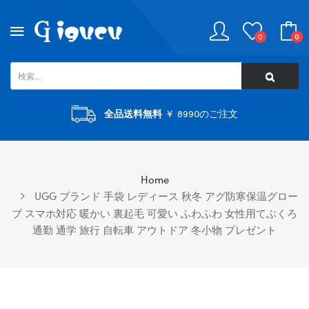
0
0
全品送料無料
￥ 8990のご注文
Home
UGG ブランド 手袋 レディース 秋冬 アグ防寒保温グロー
ブ スマホ対応 暖かい 裏起毛 可愛い ふわふわ 女性用てぶくろ
通勤 通学 旅行 自転車 アウトドア 冬小物 プレゼント