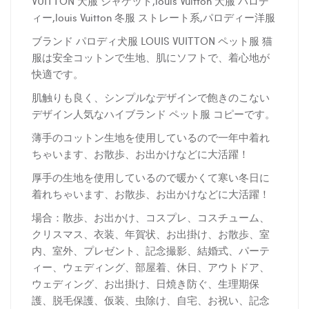
VUITTON 犬服 ジャケット,louis Vuitton 犬服 パロデ
ィー,louis Vuitton 冬服 ストレート系,パロディー洋服
ブランド パロディ犬服 LOUIS VUITTON ペット服 猫
服は安全コットンで生地、肌にソフトで、着心地が
快適です。
肌触りも良く、シンプルなデザインで飽きのこない
デザイン人気なハイブランド ペット服 コピーです。
薄手のコットン生地を使用しているので一年中着れ
ちゃいます、お散歩、お出かけなどに大活躍！
厚
手の生地を使用しているので暖かくて寒い冬日に
着れちゃいます、お散歩、お出かけなどに大活躍！
場合：散歩、お出かけ、コスプレ、コスチューム、
クリスマス、衣装、年賀状、お出掛け、お散歩、室
内、室外、プレゼント、記念撮影、結婚式、パーテ
ィー、ウェディング、部屋着、休日、アウトドア、
ウェディング、お出掛け、日焼き防ぐ、生理期保
護、脱毛保護、仮装、虫除け、自宅、お祝い、記念