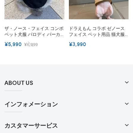
ザ・ノース・フェイス コンボ
ドラえもん コラボ ゼノース
ペット犬服 パロディ パーカ
フェイス ペット用品 猫犬服
ー 春秋冬服 韓国風 かっこい
ネコベスト 傷防止トップス
¥5,990
¥3,990
¥6,999
い 防寒ジャケット 可愛い 安
夏対策 薄い 柔らかい 100％綿
価 人気 綿製コート THE
The North Face 無毛猫服 か
NORTH FACE ペット服 帽子
わいい 洋服 ペット服 おしゃ
付き おしゃれ 通気性抜群 か
れ子猫 服 スフィンクス適用
わいい 犬猫服 ファッション
エアコン 散歩
感 XS-3XL
ABOUT US
インフォメーション
カスタマーサービス