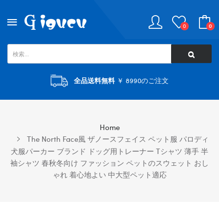
0
0
全品送料無料
￥ 8990のご注文
Home
The North Face風 ザノースフェイス ペット服 パロディ
犬服パーカー ブランド ドッグ用トレーナー Tシャツ 薄手 半
袖シャツ 春秋冬向け ファッション ペットのスウェット おし
ゃれ 着心地よい 中大型ペット適応