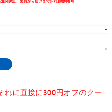
0%通関保証、出荷から届けまで3-7日間到着可
ンド風ペット中綿コート
,
、それに直接に300円オフのクー