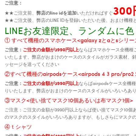
ご注意：
30
★★ご注文前、
弊店のline idを追加
いただければすぐ
★★ご注文後、弊店のLINE IDを登録いただいた後、おまけ
LINEお友達限定、ランダム
① すべて機種のスマホケース<galaxy zとaとsシリーズ、
ご注意：
ご注文の金額が3990円以上
ならばスマホケース全機種
いたします、弊店がおまけのケースのスタイルがガラス素材、
ッセージを送ってください
②すべて機種のairpodsケース<airpods 4 3 pro/pro
ご注意：
ご注文の金額が3990円以上
ならばairpodsケース
りいたします、弊店がおまけのケースのスタイルがいろいろあ
③マスク<使い捨てマスク10個あるいは布マスク1個>
ご注意：ご注文の金額が3990円以上ならば使い捨てマスク10
のマスクのスタイルがいろいろありますが、もしさらにマスク
④ｔシャツ
ご注意：
ご注文の金額が4990円以上
ならばｔシャツご選択可、