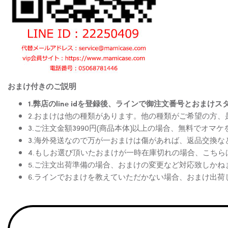
おまけ付きのご説明
1.弊店のline idを登録後、ラインで御注文番号とお
2.おまけは他の種類があります。他の種類がご希望の方
3.ご注文金額3990円(商品本体)以上の場合、無料でオマ
3.海外発送なので万が一おまけは傷があれば、返品交換
4.もしお選び頂いたおまけが一時在庫切れの場合、こち
5.ご注文出荷準備の場合、おまけの変更など対応致しかね
6.ラインでおまけを教えていただかない場合、おまけ出荷