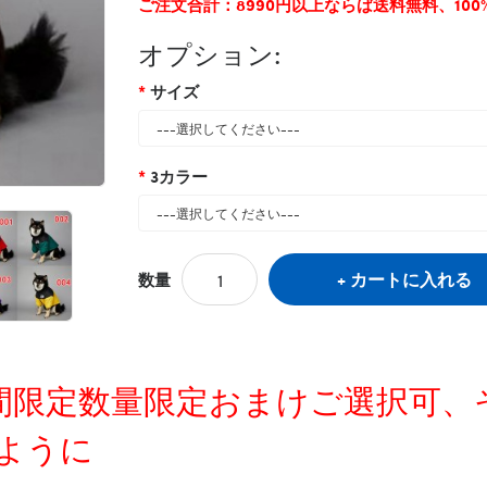
ご注文合計：8990円以上ならば送料無料、10
オプション:
サイズ
3カラー
カートに入れる
数量
タグ:
ザノースフェイス犬冬服パロディ
,
ブラ
定時間限定数量限定おまけご選択可
ように