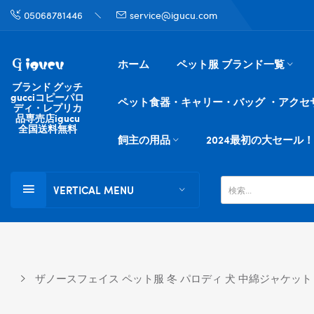
05068781446
service@igucu.com
ホーム
ペット服 ブランド一覧
ブランド グッチ
gucciコピーパロ
ペット食器・キャリー・バッグ ・アクセ
ディ・レプリカ
品専売店igucu
全国送料無料
飼主の用品
2024最初の大セール！
VERTICAL MENU
ザノースフェイス ペット服 冬 パロディ 犬 中綿ジャケット ブ