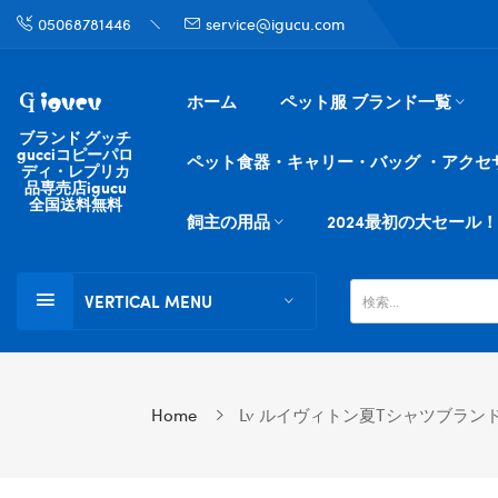
05068781446
service@igucu.com
ホーム
ペット服 ブランド一覧
ブランド グッチ
gucciコピーパロ
ペット食器・キャリー・バッグ ・アクセ
ディ・レプリカ
品専売店igucu
全国送料無料
飼主の用品
2024最初の大セール！
VERTICAL MENU
Home
Lv ルイヴィトン夏tシャツブランド