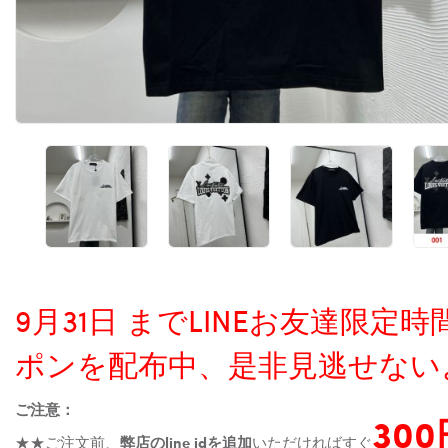
9月31日 までLINEお友達限
ポンを配布中、是非見逃せない
ご注意：
30
★★ご注文前、
弊店のline idを追加
いただければすぐ