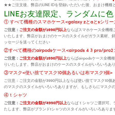
★★ご注文後、弊店のLINE IDを登録いただいた後、おまけ
LINEお友達限定、ランダム
① すべて機種のスマホケース<galaxy zとaとsシリーズ、
ご注意：
ご注文の金額が3990円以上
ならばスマホケース全機種
いたします、弊店がおまけのケースのスタイルがガラス素材、
ッセージを送ってください
②すべて機種のairpodsケース<airpods 4 3 pro/pro
ご注意：
ご注文の金額が3990円以上
ならばairpodsケース
りいたします、弊店がおまけのケースのスタイルがいろいろあ
③マスク<使い捨てマスク10個あるいは布マスク1個>
ご注意：ご注文の金額が3990円以上ならば使い捨てマスク10
のマスクのスタイルがいろいろありますが、もしさらにマスク
④ｔシャツ
ご注意：
ご注文の金額が4990円以上
ならばｔシャツご選択可、
たします、弊店がブランドtシャツのスタイルがいろいろありま