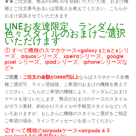
★★ご注文後、弊店のLINE IDを登録いただいた後、おまけ機
種とご注文番号あるいは受取人を教えてください、こちらが
おまけ追加させていただきます
LINEお友達限定、ランダムに
色々スタイルのおまけご選択
いただけます
① すべて機種のスマホケース<galaxy zとaとsシリ
ーズ、aquosシリーズ、xpeiraシリーズ、google
pixel シリーズ、ipadシリーズ、iphoneシリーズな
ど>
ご注意：
ご注文の金額が3990円以上
ならばスマホケース全機
種ご選択可、ライン登録後、ご希望のおまけの機種を教えて
ください、こちらがご希望の機種により、ランダムにおまけ
ケースを送りいたします、弊店がおまけのケースのスタイル
がガラス素材、斜めかけスタイルや手帳型スタイルなどいろ
いろありますが、もしさらに機種のスタイルご選択をご指定
ご希望の場合、ラインでメッセージを送ってください
②すべて機種のairpodsケース<airpods 4 3
pro/pro2 2/1 通用型など>