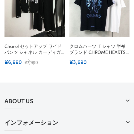
Chanel セットアップ ワイド
クロムハーツ Ｔシャツ 半袖
パンツ シャネル カーディガ
ブランド CHROME HEARTS
ン 2点セット オシャレ レディ
コットン 上着 黒白カラー 男
¥6,990
¥3,690
¥7,990
ース 優雅 着痩せ ワイドパン
女兼用 トップス Tシャツ カジ
ツ アウター ゆったり ファッ
ュアル トレーニング スポー
ション お洒落 カジュアル 通
ツ おしゃれ オーバーサイズ
勤 セットアップ 春 秋 冬
メンズ 流行り 人気 ファッシ
S~2XL
ョン
ABOUT US
インフォメーション