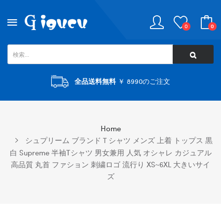
0
0
全品送料無料
￥ 8990のご注文
Home
シュプリーム ブランドｔシャツ メンズ 上着 トップス 黒
白 Supreme 半袖Tシャツ 男女兼用 人気 オシャレ カジュアル
高品質 丸首 ファション 刺繍ロゴ 流行り XS~6XL 大きいサイ
ズ