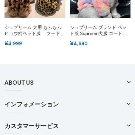
シュプリーム 犬用 もふもふ
シュプリーム ブランド ペッ
ヒョウ柄ペット服 プードル
ト服 Supreme犬服 コート 猫
ペットウェア 新年冬 暖かい
服 犬用ジャケット 洋服 冬服
¥4,999
¥4,690
防寒 ぬいぐるみヒョウコー
防寒 人気 ファッション かわ
ト モコモコ 可愛い
いい 柔らかい 暖かい 小中型
Supreme 犬 洋服 ブランド
犬服 カラフル モコモコ服 高
偽物 シュナウザー 洋服 ド
品質 柔らかい 激安
ッグウェア小中型犬服 韓国
パロディ
ABOUT US
インフォメーション
カスタマーサービス