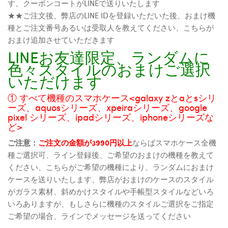
す、クーポンコートがLINEで送りいたします
★★ご注文後、弊店のLINE IDを登録いただいた後、おまけ機
種とご注文番号あるいは受取人を教えてください、こちらが
おまけ追加させていただきます
LINEお友達限定、ランダムに
色々スタイルのおまけご選択
いただけます
① すべて機種のスマホケース<galaxy zとaとsシリ
ーズ、aquosシリーズ、xpeiraシリーズ、google
pixel シリーズ、ipadシリーズ、iphoneシリーズな
ど>
ご注意：
ご注文の金額が3990円以上
ならばスマホケース全機
種ご選択可、ライン登録後、ご希望のおまけの機種を教えて
ください、こちらがご希望の機種により、ランダムにおまけ
ケースを送りいたします、弊店がおまけのケースのスタイル
がガラス素材、斜めかけスタイルや手帳型スタイルなどいろ
いろありますが、もしさらに機種のスタイルご選択をご指定
ご希望の場合、ラインでメッセージを送ってください