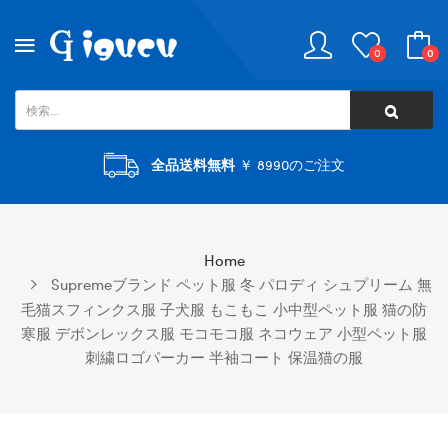
0
0
全品送料無料
￥ 8990のご注文
Home
Supremeブランド ペット服 冬 パロディ シュプリーム 無
毛猫スフィンクス服 子犬服 もこもこ 小中型ペット服 猫の防
寒服 デボンレックス服 モコモコ服 ネコウェア 小型ペット服
刺繍ロゴパーカー 半袖コート 保温猫の服