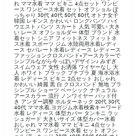
れ ママ水着 ママ ビキニ 4点セット ワンピ
ース ワンピース水着 セット オフショル ぽ
っちゃり 30代 40代 50代 60代 オトナ女子
韓国 レギンス かわいい ロングパンツ ハイ
ウエスト パンツ スカート 人気 可愛い 大き
い レース オフショルダー 体型 ブランド 水
着セット シニア フィットネス フィットネ
ス水着 スポーツ ジム 水陸両用水着レディ
ース セパレート水着レディース レディース
ファッションクロスバンド×アースカラーで
シンプルながら今っぽいデザイン♪ みずぎ
スイムウェア 女性 お洒落 ワイヤーなし 大
人 ホワイト ブラック プチプラ 夏 海水浴水
着 レディース ビキニ 2点セット おしゃれ
かわいい 綺麗 黒 白 クロスバンド 無地 ブラ
シンプル ショーツ ベーシック ナチュラル
アースカラー 流行 ノンワイヤー パッド付
き アンダー調整 ホルターネック 20代 30代
40代 ママ水着,ヨガジム水着検索キーワード
水着 レディース 体型カバー タンキニ ラッ
シュガード 大きいサイズ 体型カバー水着
おしゃれ ママ水着 ママ ビキニ 4点セット
ワンピース ワンピース水着 セット オフシ
ョル ぽっちゃり 30代 40代 50代 60代 オト