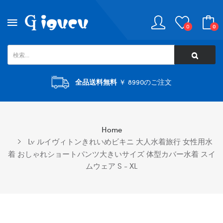
0
0
全品送料無料
￥ 8990のご注文
Home
Lv ルイヴィトンきれいめビキニ 大人水着旅行 女性用水
着 おしゃれショートパンツ大きいサイズ 体型カバー水着 スイ
ムウェア S - XL