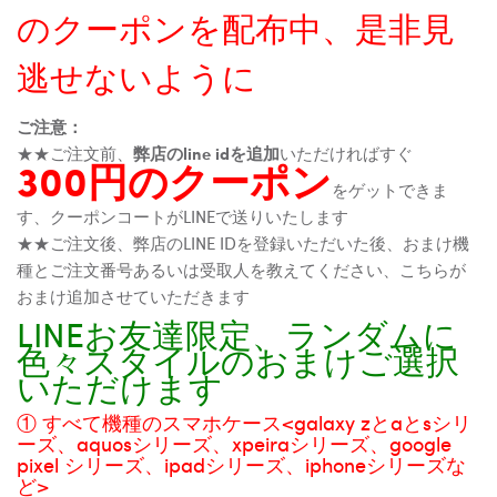
のクーポンを配布中、是非見
逃せないように
ご注意：
★★ご注文前、
弊店のline idを追加
いただければすぐ
300円のクーポン
をゲットできま
す、クーポンコートがLINEで送りいたします
★★ご注文後、弊店のLINE IDを登録いただいた後、おまけ機
種とご注文番号あるいは受取人を教えてください、こちらが
おまけ追加させていただきます
LINEお友達限定、ランダムに
色々スタイルのおまけご選択
いただけます
① すべて機種のスマホケース<galaxy zとaとsシリ
ーズ、aquosシリーズ、xpeiraシリーズ、google
pixel シリーズ、ipadシリーズ、iphoneシリーズな
ど>