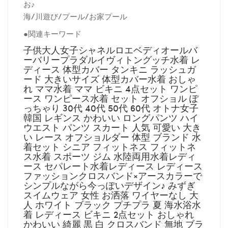
お♪
海/川遊び/プール/お家プール
●関連キーワード
子供大人女子シャネルロエベディオールバ
ーバリープラダルイヴィトングッチ水着 レ
ディース 体型カバー タンキニ ラッシュガ
ード 大きいサイズ 体型カバー水着 おしゃ
れ ママ水着 ママ ビキニ 4点セット ワンピ
ース ワンピース水着 セット オフショル ぽ
っちゃり 30代 40代 50代 60代 オトナ女子
韓国 レギンス かわいい ロングパンツ ハイ
ウエスト パンツ スカート 人気 可愛い 大き
い レース オフショルダー 体型 ブランド 水
着セット シニア フィットネス フィットネ
ス水着 スポーツ ジム 水陸両用水着レディ
ース セパレート水着レディース レディース
ファッションクロスバンド×アースカラーで
シンプルながら今っぽいデザイン♪ みずぎ
スイムウェア 女性 お洒落 ワイヤーなし 大
人 ホワイト ブラック プチプラ 夏 海水浴水
着 レディース ビキニ 2点セット おしゃれ
かわいい 綺麗 黒 白 クロスバンド 無地 ブラ