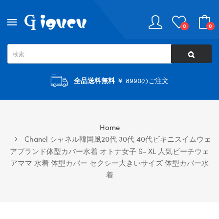
0
0
全品送料無料
￥ 8990のご注文
Home
Chanel シャネル韓国風20代 30代 40代ビキニスイムウェ
アブランド体型カバー水着 オトナ女子 S- XL 人気ビーチウェ
アママ 水着 体型カバー セクシー大きいサイズ 体型カバー水
着