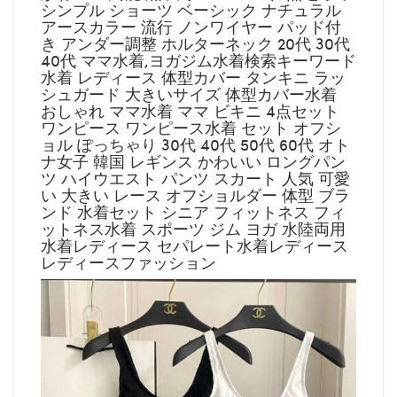
シンプル ショーツ ベーシック ナチュラル
アースカラー 流行 ノンワイヤー パッド付
き アンダー調整 ホルターネック 20代 30代
40代 ママ水着,ヨガジム水着検索キーワード
水着 レディース 体型カバー タンキニ ラッ
シュガード 大きいサイズ 体型カバー水着
おしゃれ ママ水着 ママ ビキニ 4点セット
ワンピース ワンピース水着 セット オフシ
ョル ぽっちゃり 30代 40代 50代 60代 オト
ナ女子 韓国 レギンス かわいい ロングパン
ツ ハイウエスト パンツ スカート 人気 可愛
い 大きい レース オフショルダー 体型 ブラ
ンド 水着セット シニア フィットネス フィ
ットネス水着 スポーツ ジム ヨガ 水陸両用
水着レディース セパレート水着レディース
レディースファッション