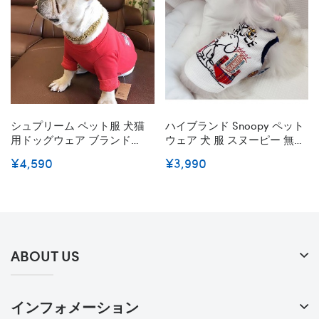
シュプリーム ペット服 犬猫
ハイブランド Snoopy ペット
用ドッグウェア ブランド
ウェア 犬 服 スヌーピー 無袖
Snoopy ペットパーカー かわ
シャツ キャミソール カジュ
¥4,590
¥3,990
いい洋服 秋冬服 防寒 暖かい
アル 袖なし 犬 服 春夏 部屋着
Supreme スフィンクス服 ト
お出かけ着 伸縮性 着脱やす
イプードル服 スヌーピー 漫
い 通気性 犬猫用 ドッグ 猫服
画ペットウェア よい肌触り
ペット 用 わんこ 用 超小型犬
柔らかい ファッション 人気
中大型犬 白い S~3XL
コピー 小中型犬服
ABOUT US
インフォメーション