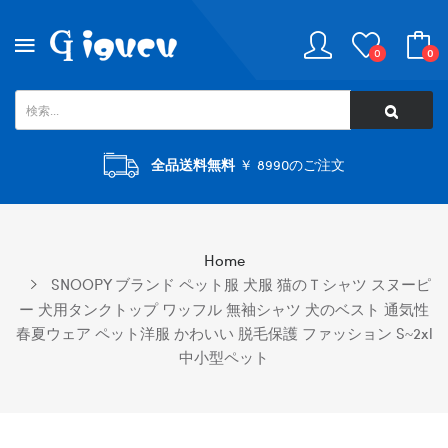
0
0
全品送料無料
￥ 8990のご注文
Home
SNOOPY ブランド ペット服 犬服 猫のＴシャツ スヌーピ
ー 犬用タンクトップ ワッフル 無袖シャツ 犬のベスト 通気性
春夏ウェア ペット洋服 かわいい 脱毛保護 ファッション S~2xl
中小型ペット