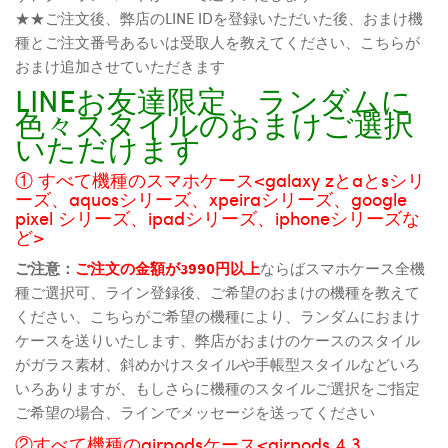
★★ご注文後、弊店のLINE IDを登録いただいた後、おまけ機
種とご注文番号あるいは受取人を教えてください、こちらが
おまけ追加させていただきます
LINEお友達限定、ランダムに
色々スタイルのおまけご選択
いただけます
① すべて機種のスマホケース<galaxy zとaとsシリ
ーズ、aquosシリーズ、xpeiraシリーズ、google
pixel シリーズ、ipadシリーズ、iphoneシリーズな
ど>
ご注意：
ご注文の金額が3990円以上
ならばスマホケース全機
種ご選択可、ライン登録後、ご希望のおまけの機種を教えて
ください、こちらがご希望の機種により、ランダムにおまけ
ケースを送りいたします、弊店がおまけのケースのスタイル
がガラス素材、斜めかけスタイルや手帳型スタイルなどいろ
いろありますが、もしさらに機種のスタイルご選択をご指定
ご希望の場合、ラインでメッセージを送ってください
②すべて機種のairpodsケース<airpods 4 3