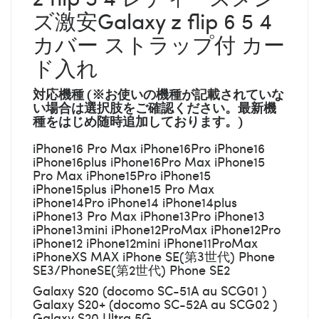
ズ激安Galaxy z flip 6 5 4
カバー ストラップ付 カー
ド入れ
対応機種 (※お使いの機種が記載されていな
い場合は選択肢をご確認ください。最新機
種をはじめ随時追加しております。)
iPhone16 Pro Max iPhone16Pro iPhone16
iPhone16plus iPhone16Pro Max iPhone15
Pro Max iPhone15Pro iPhone15
iPhone15plus iPhone15 Pro Max
iPhone14Pro iPhone14 iPhone14plus
iPhone13 Pro Max iPhone13Pro iPhone13
iPhone13mini iPhone12ProMax iPhone12Pro
iPhone12 iPhone12mini iPhone11ProMax
iPhoneXS MAX iPhone SE(第3世代) Phone
SE3/PhoneSE(第2世代) Phone SE2
Galaxy S20 (docomo SC-51A au SCG01 )
Galaxy S20+ (docomo SC-52A au SCG02 )
Galaxy S20 Ultra 5G