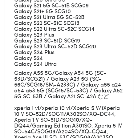
Galaxy S21 5G SC-51B SCG09
Galaxy S21+ 5G SCG10
Galaxy S21 Ultra 5G SC-52B
Galaxy S22 SC-51C SCG13
Galaxy S22 Ultra SC-52C SCG14
Galaxy S23 Plus
Galaxy S23 SC-51D SCG19
Galaxy S23 Ultra SC-52D SCG20
Galaxy S24 Plus
Galaxy S24
Galaxy S24 Ultra
Galaxy A55 5G/Galaxy A54 5G (SC-
53D/SCG21) / Galaxy A23 5G (SC-
56C/SCG18/SM-A233C) / Galaxy a55 a24
a54 a53 5G (SCG15/SC-53C) / Galaxy A52
5G SC-53B / Galaxy A21 SC-42A など
xperia 1 vi/xperia 10 vi/Xperia 5 V/1Xperia
10 V SO-52D/SOG11/A302SO/XQ-DC44,
Xperia 1 V SO-51D/SOG10/XQ-
DQ44/Gaming Edition A301SO, Xperia 5 IV
SO-54C/SOG09/A204SO/XQ-CQ44,
Xperia Ace III SO-53C/SOG08/A203SO,