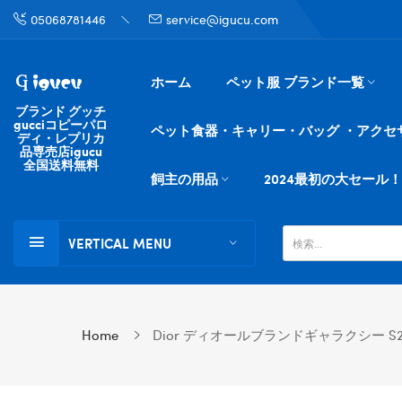
05068781446
service@igucu.com
ホーム
ペット服 ブランド一覧
ブランド グッチ
gucciコピーパロ
ペット食器・キャリー・バッグ ・アクセ
ディ・レプリカ
品専売店igucu
全国送料無料
飼主の用品
2024最初の大セール！
VERTICAL MENU
Home
Dior ディオールブランドギャラクシー S24 U