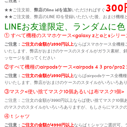
ご注意：
30
★★ご注文前、
弊店のline idを追加
いただければすぐ
★★ご注文後、弊店のLINE IDを登録いただいた後、おまけ
LINEお友達限定、ランダム
① すべて機種のスマホケース<galaxy zとaとsシリーズ、
ご注意：
ご注文の金額が3990円以上
ならばスマホケース全機種
いたします、弊店がおまけのケースのスタイルがガラス素材、
ッセージを送ってください
②すべて機種のairpodsケース<airpods 4 3 pro/pro
ご注意：
ご注文の金額が3990円以上
ならばairpodsケース
りいたします、弊店がおまけのケースのスタイルがいろいろあ
③マスク<使い捨てマスク10個あるいは布マスク1個>
ご注意：ご注文の金額が3990円以上ならば使い捨てマスク10
のマスクのスタイルがいろいろありますが、もしさらにマスク
④ｔシャツ
ご注意：
ご注文の金額が4990円以上
ならばｔシャツご選択可、