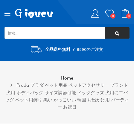
0
0
全品送料無料
￥ 8990のご注文
Home
Prada プラダ ペット用品 ペットアクセサリー ブランド
犬用 ボディバッグ サイズ調節可能 ドッググッズ 犬用に二バ
ッグ ペット用飾り 黒い かっこいい 韓国 お出かけ用 パーティ
ー お祝日