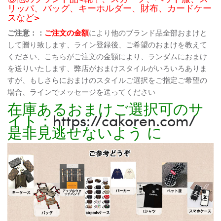
リッパ、バッグ、キーホルダー、財布、カードケー
スなど>
ご注意：：
ご注文の金額
により他のブランド品全部おまけと
して贈り致します、ライン登録後、ご希望のおまけを教えて
ください、こちらがご注文の金額により、ランダムにおまけ
を送りいたします、弊店がおまけスタイルがいろいろありま
すが、もしさらにおまけのスタイルご選択をご指定ご希望の
場合、ラインでメッセージを送ってください
在庫あるおまけご選択可のサ
イト：
https://cakoren.com/
是非見逃せないよう に