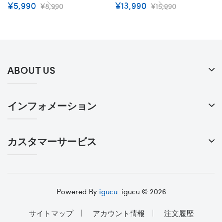
¥5,990
¥13,990
¥8,990
¥15,990
品 ペットのメッシュベスト
クパック耐久性素材 高品質ミ
通気性抜群 牽引ロープセット
ニバッグ かわいい 小中型犬
ナイロン耐久性 カッコイイ
に向け Miniバッグ オシャレ
XS S M L XL 小中型ペット
お散歩お出かけ
ABOUT US
インフォメーション
カスタマーサービス
Powered By
igucu
. igucu © 2026
サイトマップ
アカウント情報
注文履歴