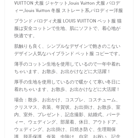
VUITTON 犬服 ジャケット,louis Vuitton 犬服 パロデ
ィー,louis Vuitton 冬服 ストレート系,パロディー洋服
ブランド パロディ犬服 LOUIS VUITTON ペット服 猫
服は安全コットンで生地、肌にソフトで、着心地が
快適です。
肌触りも良く、シンプルなデザインで飽きのこない
デザイン人気なハイブランド ペット服 コピーです。
薄手のコットン生地を使用しているので一年中着れ
ちゃいます、お散歩、お出かけなどに大活躍！
厚
手の生地を使用しているので暖かくて寒い冬日に
着れちゃいます、お散歩、お出かけなどに大活躍！
場合：散歩、お出かけ、コスプレ、コスチューム、
クリスマス、衣装、年賀状、お出掛け、お散歩、室
内、室外、プレゼント、記念撮影、結婚式、パーテ
ィー、ウェディング、部屋着、休日、アウトドア、
ウェディング、お出掛け、日焼き防ぐ、生理期保
護、脱毛保護、仮装、虫除け、自宅、お祝い、記念