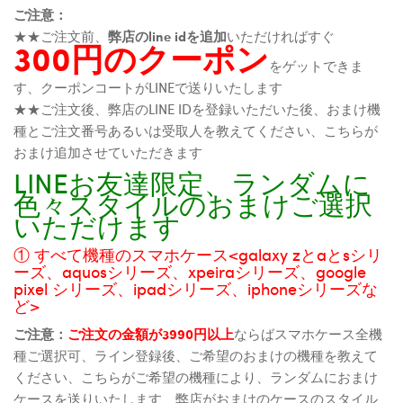
ご注意：
★★ご注文前、
弊店のline idを追加
いただければすぐ
300円のクーポン
をゲットできま
す、クーポンコートがLINEで送りいたします
★★ご注文後、弊店のLINE IDを登録いただいた後、おまけ機
種とご注文番号あるいは受取人を教えてください、こちらが
おまけ追加させていただきます
LINEお友達限定、ランダムに
色々スタイルのおまけご選択
いただけます
① すべて機種のスマホケース<galaxy zとaとsシリ
ーズ、aquosシリーズ、xpeiraシリーズ、google
pixel シリーズ、ipadシリーズ、iphoneシリーズな
ど>
ご注意：
ご注文の金額が3990円以上
ならばスマホケース全機
種ご選択可、ライン登録後、ご希望のおまけの機種を教えて
ください、こちらがご希望の機種により、ランダムにおまけ
ケースを送りいたします、弊店がおまけのケースのスタイル