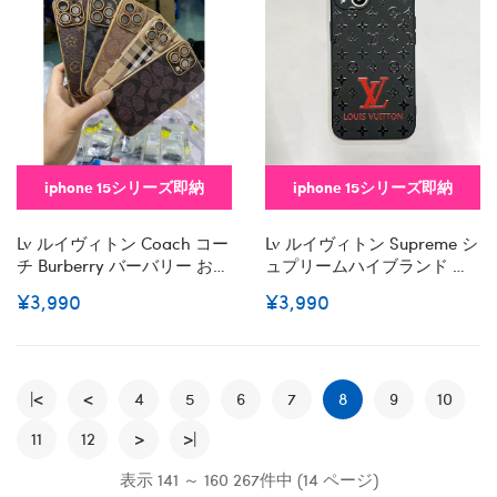
きセレブ愛用全機種対応ハ
Xr Xs 8/7 Plusケース 手帳型
イブランドケース パロディ
バッグ型iphone 14 15 Plusケ
ースカバースタンド付き
iphone 15シリーズ即納
iphone 15シリーズ即納
Lv ルイヴィトン Coach コー
Lv ルイヴィトン Supreme シ
チ Burberry バーバリー おし
ュプリームハイブランド ア
ゃれiphone 15 2023 14 13 12
イフォン15 14+ 13 Pro Max
¥3,990
¥3,990
Xr Xs 8/7 Plusケース 手帳型
レディースメンズ激安おし
バッグ型iphone 15/14
ゃれiphone 15 2023 14 13 12
Pro/15 Pro Max Xs/8/7 Plus
Xr Xs 8/7 Plusケース 手帳型
カバー ストラップ付 カード
バッグ型iphone 15/14
入れiphone 14 15 Plusケース
|<
<
4
5
6
Pro/15 Pro Max Xs/8/7 Plus
7
8
9
10
カバースタンド付きセレブ
カバー ストラップ付 カード
11
12
>
>|
愛用全機種対応ハイブラン
入れセレブ愛用全機種対応
ドケース パロディ
ハイブランドケース パロデ
表示 141 ～ 160 267件中 (14 ページ)
ィ