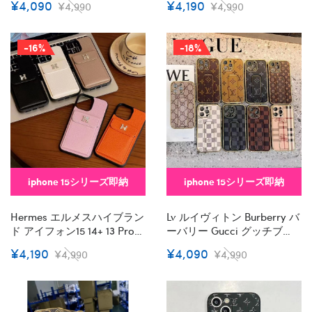
¥4,090
¥4,190
¥4,990
¥4,990
グ型iphone 15/14 Pro/15 Pro
ディースメンズ激安iphone
Max Xs/8/7 Plusカバー スト
15/14 Proカバー ストラップ
ラップ付 カード入れ韓国風
付 カード入れ韓国風セレブ
-16%
-18%
セレブ愛用 Iphone 15 アイフ
愛用 ギャラクシー S23 Ultra
ォン 15 14 13pro Maxケー
アイフォン 15 14 Pro Maxケ
ス ジャケットスマホケース
ース ジャケットスマホケー
コピーiphone14/13 Pro Max
ス コピーgalaxy S23 Ultra
スマホケース コピー
Plus S22スマホケース コピ
ー
iphone 15シリーズ即納
iphone 15シリーズ即納
Hermes エルメスハイブラン
Lv ルイヴィトン Burberry バ
ド アイフォン15 14+ 13 Pro
ーバリー Gucci グッチブラ
Max レディースメンズ激安
ンドiphone 14 Plus 15 Pro
¥4,190
¥4,090
¥4,990
¥4,990
おしゃれiphone 15 2023 14
Maxケースハイブランド ア
13 12 Xr Xs 8/7 Plusケース 手
イフォン15 14+ 13 Pro Max
帳型バッグ型iphone 14 15
レディースメンズ激安おし
Plusケースカバースタンド付
ゃれiphone 15 2023 14 13 12