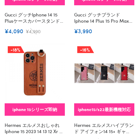
Gucci グッチiphone 14 15
Gucci グッチブランド
Plusケースカバースタンド付
Iphone 14 Plus 15 Pro Maxケ
き韓国風セレブ愛用 Iphone
ースハイブランド アイフォ
¥4,090
¥3,990
¥4,990
15 アイフォン 15 14 13pro
ン15 14+ 13 Pro Max レディ
Maxケース ジャケットスマ
ースメンズ激安iphone 15/14
ホケース コピーセレブ愛用
Pro/15 Pro Max Xs/8/7 Plus
-18%
-16%
全機種対応ハイブランドケ
カバー ストラップ付 カード
ース パロディiphone14/13
入れセレブ愛用全機種対応
Pro Max スマホケース コピ
ハイブランドケース パロデ
ー
ィ
iphone 15シリーズ即納
iphone15/s23最新機種対応
Hermes エルメスおしゃれ
Hermes エルメスハイブラン
Iphone 15 2023 14 13 12 Xr Xs
ド アイフォン14 15+ ギャラ
8/7 Plusケース 手帳型バッ
クシー S23 Ultra S23 Plus レ