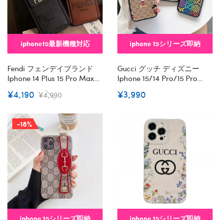
iphone15最新機種対応
iphone 15シリーズ即納
Fendi フェンデイブランド
Gucci グッチ ディズニー
Iphone 14 Plus 15 Pro Maxケ
Iphone 15/14 Pro/15 Pro
ースおしゃれiphone 15 2023
Max Xs/8/7 Plusカバー スト
¥4,190
¥3,990
¥4,990
14 13 12 Xr Xs 8/7 Plusケース
ラップ付 カード入れ韓国風
手帳型バッグ型韓国風セレ
セレブ愛用 Iphone 15 アイフ
ブ愛用 Iphone 15 アイフォン
ォン 15 14 13pro Maxケー
-18%
15 14 13pro Maxケース ジャ
ス ジャケットスマホケース
ケットスマホケース コピー
コピーセレブ愛用全機種対
セレブ愛用全機種対応ハイ
応ハイブランドケース パロ
ブランドケース パロディ
ディiphone14/13 Pro Max ス
マホケース コピー
iphone 15シリーズ即納
iphone 15シリーズ即納