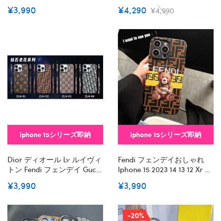
ースハイブランド アイフォ
ースおしゃれiphone 15 2023
¥3,990
¥4,290
¥4,990
ン15 14+ 13 Pro Max レディ
14 13 12 Xr Xs 8/7 Plusケース
ースメンズ激安韓国風セレ
手帳型バッグ型iphone 15/14
ブ愛用 Iphone 15 アイフォン
Pro/15 Pro Max Xs/8/7 Plus
15 14 13pro Maxケース ジャ
カバー ストラップ付 カード
ケットスマホケース コピー
入れ韓国風セレブ愛用
Iphone14/13 Pro Max スマホ
Iphone 15 アイフォン 15 14
ケース コピー
13pro Maxケース ジャケッ
トスマホケース コピー
iphone 15シリーズ即納
iphone 15シリーズ即納
Dior ディオール Lv ルイヴィ
Fendi フェンデイおしゃれ
トン Fendi フェンデイ Gucci
Iphone 15 2023 14 13 12 Xr Xs
グッチブランドiphone 14
8/7 Plusケース 手帳型バッ
¥3,990
¥3,990
Plus 15 Pro Maxケースハイ
グ型iphone 15/14 Pro/15 Pro
ブランド アイフォン15 14+
Max Xs/8/7 Plusカバー スト
13 Pro Max レディースメン
ラップ付 カード入れiphone
-20%
ズ激安おしゃれiphone 15
14 15 Plusケースカバースタ