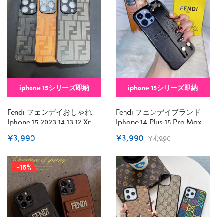
2023 14 13 12 Xr Xs 8/7 Plus
ンド付きiphone14/13 Pro
ケース 手帳型バッグ型韓国
Max スマホケース コピー
風セレブ愛用 Iphone 15 アイ
フォン 15 14 13pro Maxケー
ス ジャケットスマホケース
コピー
iphone 15シリーズ即納
iphone 15シリーズ即納
Fendi フェンデイおしゃれ
Fendi フェンデイブランド
Iphone 15 2023 14 13 12 Xr Xs
Iphone 14 Plus 15 Pro Maxケ
8/7 Plusケース 手帳型バッ
ースおしゃれiphone 15 2023
¥3,990
¥3,990
¥4,990
グ型iphone 15/14 Pro/15 Pro
14 13 12 Xr Xs 8/7 Plusケース
Max Xs/8/7 Plusカバー スト
手帳型バッグ型韓国風セレ
ラップ付 カード入れ韓国風
ブ愛用 Iphone 15 アイフォン
-16%
セレブ愛用 Iphone 15 アイフ
15 14 13pro Maxケース ジャ
ォン 15 14 13pro Maxケー
ケットスマホケース コピー
ス ジャケットスマホケース
Iphone14/13 Pro Max スマホ
コピーiphone14/13 Pro Max
ケース コピー
スマホケース コピー