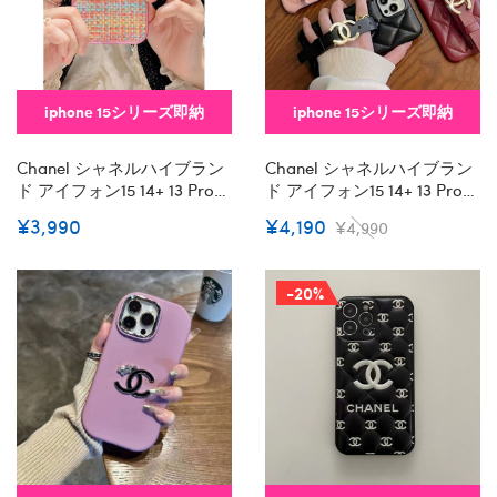
iphone 15シリーズ即納
iphone 15シリーズ即納
Chanel シャネルハイブラン
Chanel シャネルハイブラン
ド アイフォン15 14+ 13 Pro
ド アイフォン15 14+ 13 Pro
Max レディースメンズ激安
Max レディースメンズ激安
¥3,990
¥4,190
¥4,990
おしゃれiphone 15 2023 14
韓国風セレブ愛用 Iphone 15
13 12 Xr Xs 8/7 Plusケース 手
アイフォン 15 14 13pro Max
帳型バッグ型iphone 15/14
ケース ジャケットスマホケ
-20%
Pro/15 Pro Max Xs/8/7 Plus
ース コピーセレブ愛用全機
カバー ストラップ付 カード
種対応ハイブランドケース
入れiphone14/13 Pro Max ス
パロディiphone14/13 Pro
マホケース コピー
Max スマホケース コピー